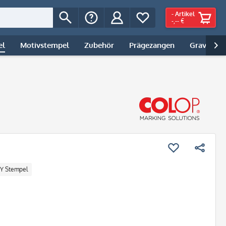
-
Artikel
-,-- €
el
Motivstempel
Zubehör
Prägezangen
Gravur | 

IY Stempel