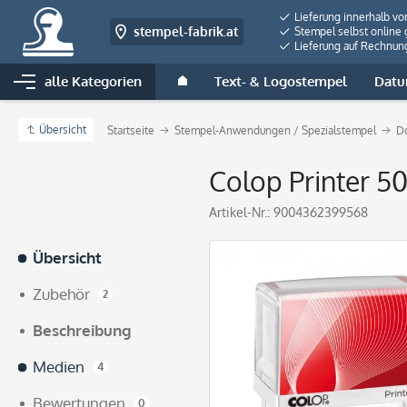
Lieferung innerhalb vo
stempel-fabrik.at
Stempel selbst online 
Lieferung auf Rechnun
alle Kategorien
Text- & Logostempel
Datu
Übersicht
Startseite
Stempel-Anwendungen / Spezialstempel
Do
Colop Printer 5
Artikel-Nr.:
9004362399568
Übersicht
Zubehör
2
Beschreibung
Medien
4
Bewertungen
0