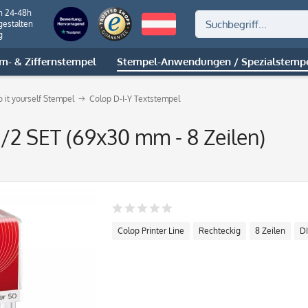
n 24-48h
gestalten
g
m- & Ziffernstempel
Stempel-Anwendungen / Spezialstemp
 it yourself Stempel
Colop D-I-Y Textstempel
0/2 SET (69x30 mm - 8 Zeilen)
Colop Printer Line
Rechteckig
8 Zeilen
D