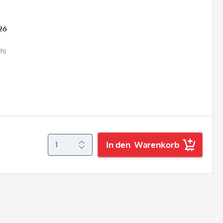
26
ch)
In den
Warenkorb