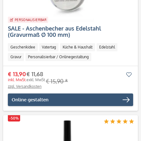
PERSONALISIERBAR
SALE - Aschenbecher aus Edelstahl
(Gravurmaß Ø 100 mm)
Geschenkidee
Vatertag
Küche & Haushalt
Edelstahl
Gravur
Personalisierbar / Onlinegestaltung
€ 13,90
€ 11,68
Mer
inkl. MwSt.
exkl. MwSt.
€ 15,90 *
zzgl. Versandkosten
Online gestalten
-50%