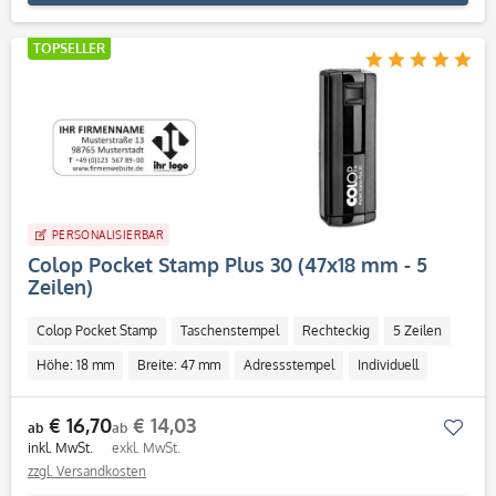
TOPSELLER
PERSONALISIERBAR
Colop Pocket Stamp Plus 30 (47x18 mm - 5
Zeilen)
Colop Pocket Stamp
Taschenstempel
Rechteckig
5 Zeilen
Höhe: 18 mm
Breite: 47 mm
Adressstempel
Individuell
€ 16,70
€ 14,03
Mer
ab
ab
inkl. MwSt.
exkl. MwSt.
zzgl. Versandkosten