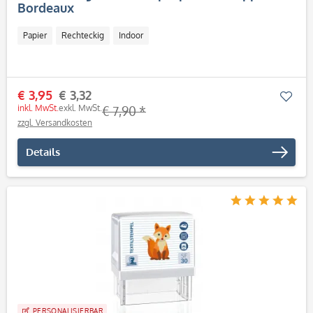
Bordeaux
Papier
Rechteckig
Indoor
€ 3,95
€ 3,32
Mer
inkl. MwSt.
exkl. MwSt.
€ 7,90 *
zzgl. Versandkosten
Details
PERSONALISIERBAR