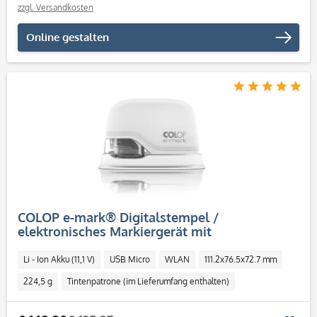
zzgl. Versandkosten
Online gestalten
COLOP e-mark® Digitalstempel /
elektronisches Markiergerät mit
mehrfarbigem Abdruck
Li - Ion Akku (11,1 V)
USB Micro
WLAN
111.2x76.5x72.7 mm
224,5 g
Tintenpatrone (im Lieferumfang enthalten)
Tintenstrahldruckkopf CMY
600 dpi
App für iOS und Android