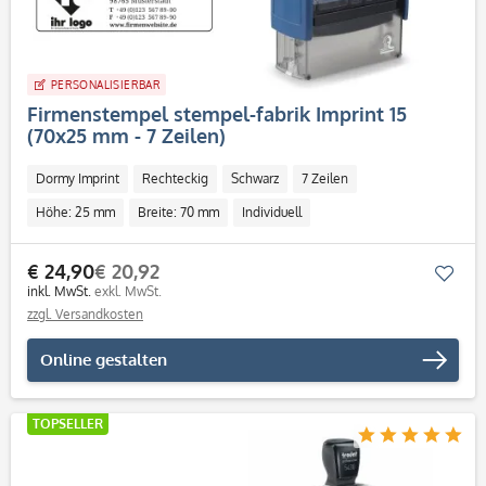
PERSONALISIERBAR
Firmenstempel stempel-fabrik Imprint 15
(70x25 mm - 7 Zeilen)
Dormy Imprint
Rechteckig
Schwarz
7 Zeilen
Höhe: 25 mm
Breite: 70 mm
Individuell
€ 24,90
€ 20,92
Mer
inkl. MwSt.
exkl. MwSt.
zzgl. Versandkosten
Online gestalten
TOPSELLER