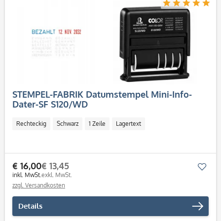
STEMPEL-FABRIK Datumstempel Mini-Info-
Dater-SF S120/WD
Rechteckig
Schwarz
1 Zeile
Lagertext
€ 16,00
€ 13,45
Mer
inkl. MwSt.
exkl. MwSt.
zzgl. Versandkosten
Details