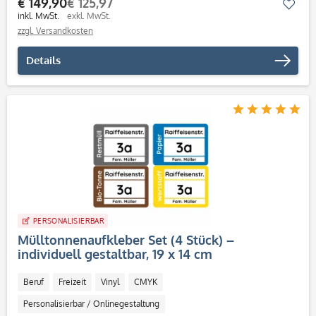
€ 149,90
€ 125,97
Mer
Desktop Software
inkl. MwSt.
exkl. MwSt.
zzgl. Versandkosten
Details
PERSONALISIERBAR
Mülltonnenaufkleber Set (4 Stück) –
individuell gestaltbar, 19 x 14 cm
Beruf
Freizeit
Vinyl
CMYK
Personalisierbar / Onlinegestaltung