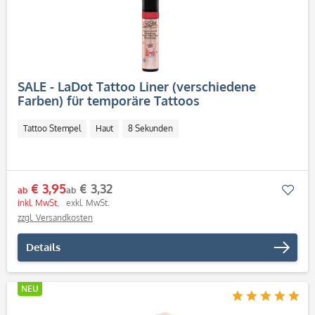
SALE - LaDot Tattoo Liner (verschiedene
Farben) für temporäre Tattoos
Tattoo Stempel
Haut
8 Sekunden
€ 3,95
€ 3,32
Mer
ab
ab
inkl. MwSt.
exkl. MwSt.
zzgl. Versandkosten
Details
NEU