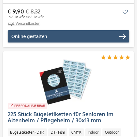
€ 9,90
€ 8,32
Mer
inkl. MwSt.
exkl. MwSt.
zzgl. Versandkosten
Online gestalten
PERSONALISIERBAR
225 Stück Bügeletiketten für Senioren im
Altenheim / Pflegeheim / 30x13 mm
Bügeletiketten (DTF)
DTF Film
CMYK
Indoor
Outdoor