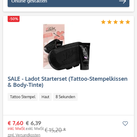
Online gestalten
-50%
SALE - Ladot Starterset (Tattoo-Stempelkissen
& Body-Tinte)
Tattoo Stempel
Haut
8 Sekunden
€ 7,60
€ 6,39
Mer
inkl. MwSt.
exkl. MwSt.
€ 15,20 *
zzgl. Versandkosten