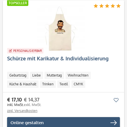
TOPSELLER
PERSONALISIERBAR
Schürze mit Karikatur & Individualisierung
Geburtstag
Liebe
Muttertag
Weihnachten
Küche & Haushalt
Trinken
Textil
CMYK
Personalisierbar / Onlinegestaltung
€ 17,10
€ 14,37
Mer
inkl. MwSt.
exkl. MwSt.
zzgl. Versandkosten
Online gestalten