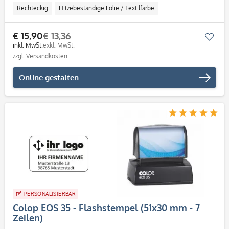
Rechteckig
Hitzebeständige Folie / Textilfarbe
€ 15,90
€ 13,36
Mer
inkl. MwSt.
exkl. MwSt.
zzgl. Versandkosten
Online gestalten
PERSONALISIERBAR
Colop EOS 35 - Flashstempel (51x30 mm - 7
Zeilen)