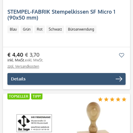
STEMPEL-FABRIK Stempelkissen SF Micro 1
(90x50 mm)
Blau
Grün
Rot
Schwarz
Büroanwendung
€ 4,40
€ 3,70
Mer
inkl. MwSt.
exkl. MwSt.
zzgl. Versandkosten
Details
TOPSELLER
TIPP!