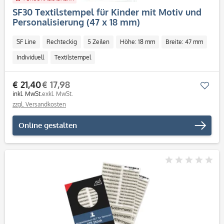
SF30 Textilstempel für Kinder mit Motiv und
Personalisierung (47 x 18 mm)
SF Line
Rechteckig
5 Zeilen
Höhe: 18 mm
Breite: 47 mm
Individuell
Textilstempel
€ 21,40
€ 17,98
Mer
inkl. MwSt.
exkl. MwSt.
zzgl. Versandkosten
Online gestalten