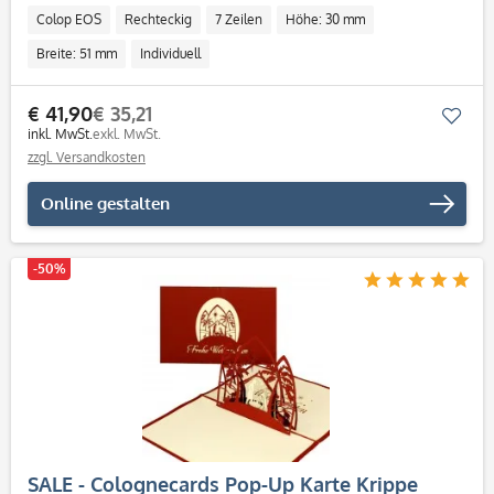
Colop EOS
Rechteckig
7 Zeilen
Höhe: 30 mm
Breite: 51 mm
Individuell
€ 41,90
€ 35,21
Mer
inkl. MwSt.
exkl. MwSt.
zzgl. Versandkosten
Online gestalten
-50%
SALE - Colognecards Pop-Up Karte Krippe