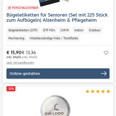
PERSONALISIERBAR
Bügeletiketten für Senioren (Set mit 225 Stück
zum Aufbügeln) Altenheim & Pflegeheim
Bügeletiketten (DTF)
DTF Film
CMYK
Indoor
Outdoor
Rechteckig
Hitzebeständige Folie / Textilfarbe
€ 15,90
€ 13,36
Mer
inkl. MwSt.
exkl. MwSt.
zzgl. Versandkosten
Online gestalten
-12%