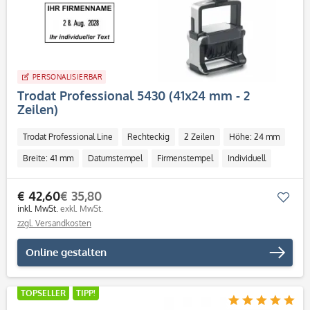
PERSONALISIERBAR
Trodat Professional 5430 (41x24 mm - 2
Zeilen)
Trodat Professional Line
Rechteckig
2 Zeilen
Höhe: 24 mm
Breite: 41 mm
Datumstempel
Firmenstempel
Individuell
€ 42,60
€ 35,80
Mer
inkl. MwSt.
exkl. MwSt.
zzgl. Versandkosten
Online gestalten
TOPSELLER
TIPP!