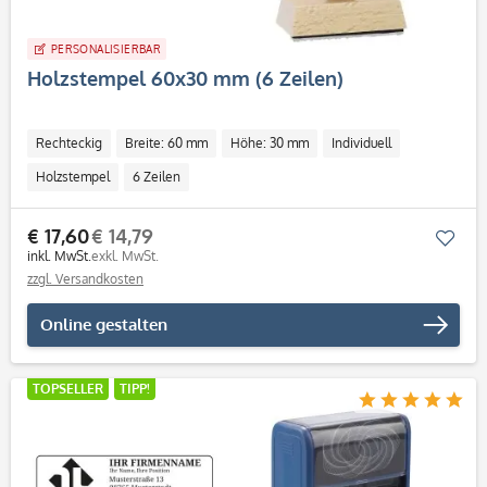
PERSONALISIERBAR
Holzstempel 60x30 mm (6 Zeilen)
Rechteckig
Breite: 60 mm
Höhe: 30 mm
Individuell
Holzstempel
6 Zeilen
€ 17,60
€ 14,79
Mer
inkl. MwSt.
exkl. MwSt.
zzgl. Versandkosten
Online gestalten
TOPSELLER
TIPP!