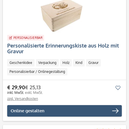
PERSONALISIERBAR
Personalisierte Erinnerungskiste aus Holz mit
Gravur
Geschenkidee
Verpackung
Holz
Kind
Gravur
Personalisierbar / Onlinegestaltung
€ 29,90
€ 25,13
Mer
inkl. MwSt.
exkl. MwSt.
zzgl. Versandkosten
Online gestalten