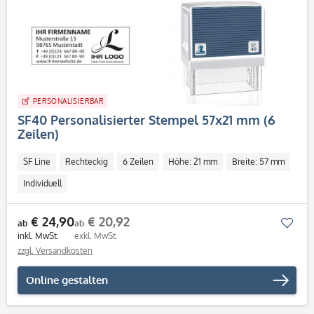
PERSONALISIERBAR
SF40 Personalisierter Stempel 57x21 mm (6
Zeilen)
SF Line
Rechteckig
6 Zeilen
Höhe: 21 mm
Breite: 57 mm
Individuell
€ 24,90
€ 20,92
Mer
ab
ab
inkl. MwSt.
exkl. MwSt.
zzgl. Versandkosten
Online gestalten