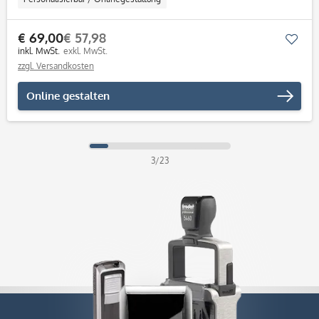
€ 69,00
€ 57,98
Mer
inkl. MwSt.
exkl. MwSt.
zzgl. Versandkosten
Online gestalten
3/23