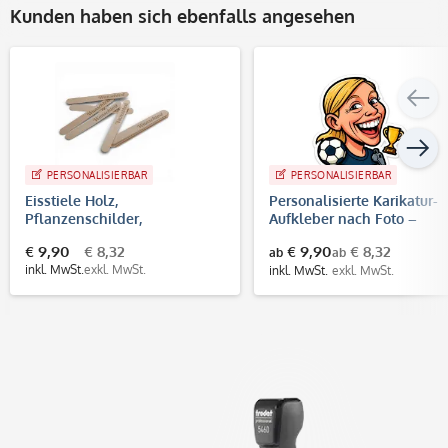
Kunden haben sich ebenfalls angesehen
PERSONALISIERBAR
PERSONALISIERBAR
Eisstiele Holz,
Personalisierte Karikatur-
Pflanzenschilder,
Aufkleber nach Foto –
Bastelhölzchen mit
konturgeschnitten | WM
€ 9,90
€ 8,32
€ 9,90
€ 8,32
ab
ab
individueller Gravur (10 Stück)
Fußball Design
inkl. MwSt.
exkl. MwSt.
inkl. MwSt.
exkl. MwSt.