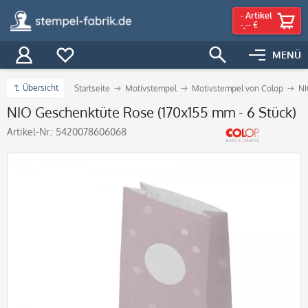
-
Artikel
-,-- €
MENÜ
Übersicht
Startseite
Motivstempel
Motivstempel von Colop
NI
NIO Geschenktüte Rose (170x155 mm - 6 Stück)
Artikel-Nr.:
5420078606068