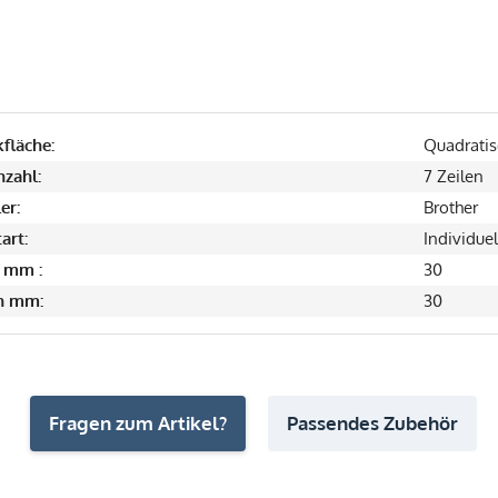
fläche:
Quadratis
nzahl:
7 Zeilen
er:
Brother
art:
Individuel
 mm :
30
in mm:
30
Fragen zum Artikel?
Passendes Zubehör