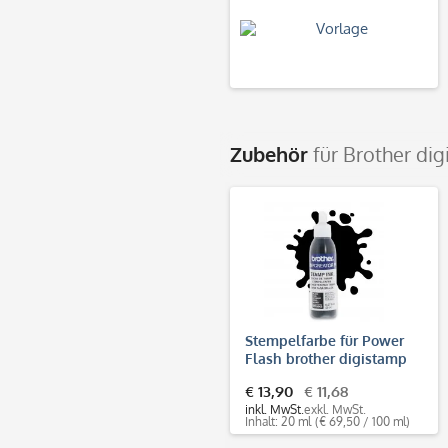
Zubehör
für Brother di
Stempelfarbe für Power
Flash brother digistamp
(20 ml)
€ 13,90
€ 11,68
inkl. MwSt.
exkl. MwSt.
Inhalt: 20 ml
(€ 69,50 / 100 ml)