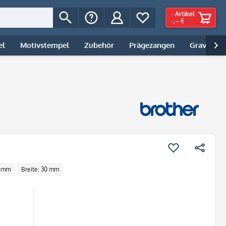
-
Artikel
-,-- €
el
Motivstempel
Zubehör
Prägezangen
Gravur | 

0 mm
Breite: 30 mm