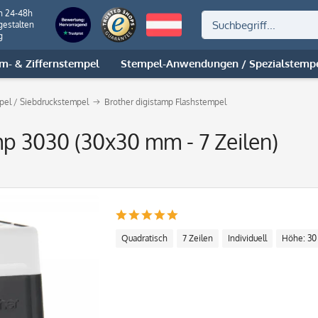
n 24-48h
gestalten
g
m- & Ziffernstempel
Stempel-Anwendungen / Spezialstemp
mpel / Siebdruckstempel
Brother digistamp Flashstempel
mp 3030 (30x30 mm - 7 Zeilen)
Quadratisch
7 Zeilen
Individuell
Höhe: 3