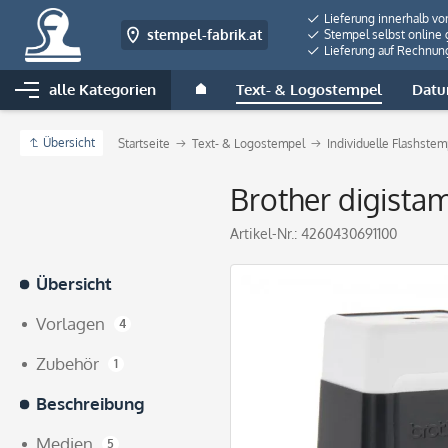
Lieferung innerhalb vo
stempel-fabrik.at
Stempel selbst online 
Lieferung auf Rechnun
alle Kategorien
Text- & Logostempel
Datu
Übersicht
Startseite
Text- & Logostempel
Individuelle Flashste
Brother digista
Artikel-Nr.:
4260430691100
Übersicht
Vorlagen
4
Zubehör
1
Beschreibung
Medien
5