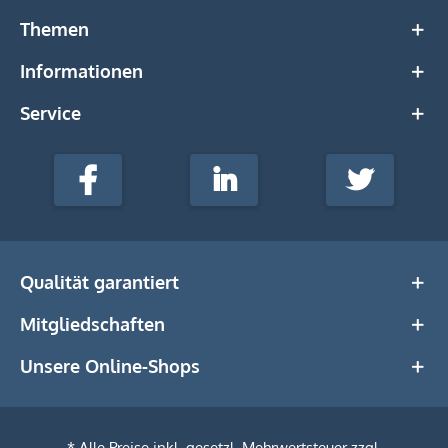
Themen
Informationen
Service
stempel-
fabrik.de
Facebook
LinkedIn
Twitter
@Social
Media
Qualität garantiert
Mitgliedschaften
Unsere Online-Shops
* Alle Preise inkl. gesetzl. Mehrwertsteuer zzgl.