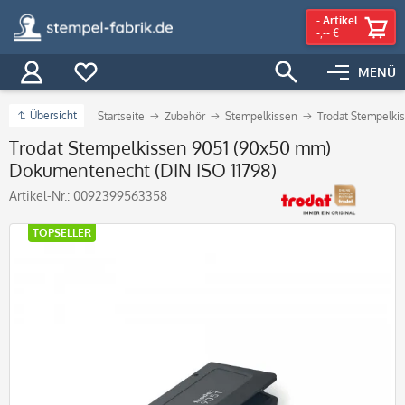
-
Artikel
-,-- €
MENÜ
Übersicht
Startseite
Zubehör
Stempelkissen
Trodat Stempelki
Trodat Stempelkissen 9051 (90x50 mm)
Dokumentenecht (DIN ISO 11798)
Artikel-Nr.:
0092399563358
TOPSELLER