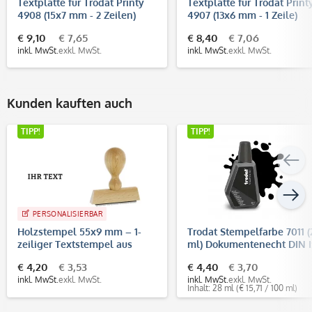
Textplatte für Trodat Printy
Textplatte für Trodat Print
4908 (15x7 mm - 2 Zeilen)
4907 (13x6 mm - 1 Zeile)
€ 9,10
€ 7,65
€ 8,40
€ 7,06
inkl. MwSt.
exkl. MwSt.
inkl. MwSt.
exkl. MwSt.
Kunden kauften auch
TIPP!
TIPP!
PERSONALISIERBAR
Holzstempel 55x9 mm – 1-
Trodat Stempelfarbe 7011 (
zeiliger Textstempel aus
ml) Dokumentenecht DIN 
Buchenholz
11798
€ 4,20
€ 3,53
€ 4,40
€ 3,70
inkl. MwSt.
exkl. MwSt.
inkl. MwSt.
exkl. MwSt.
Inhalt: 28 ml
(€ 15,71 / 100 ml)