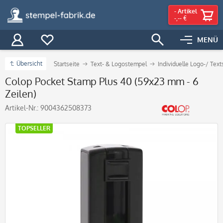
-
Artikel
-,-- €
MENÜ
Übersicht
Startseite
Text- & Logostempel
Individuelle Logo-/ Tex
Colop Pocket Stamp Plus 40 (59x23 mm - 6
Zeilen)
Artikel-Nr.:
9004362508373
TOPSELLER