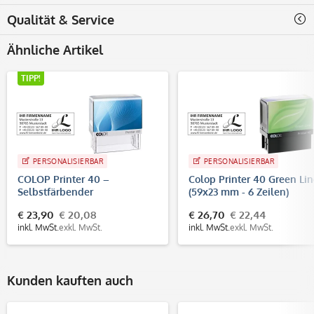
Qualität & Service
Ähnliche Artikel
TIPP!
PERSONALISIERBAR
PERSONALISIERBAR
COLOP Printer 40 –
Colop Printer 40 Green Li
Selbstfärbender
(59x23 mm - 6 Zeilen)
Firmenstempel 59x23 mm,
€ 23,90
€ 20,08
€ 26,70
€ 22,44
bis 6 Zeilen
inkl. MwSt.
exkl. MwSt.
inkl. MwSt.
exkl. MwSt.
Kunden kauften auch