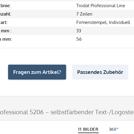
linie:
Trodat Professional Line
nzahl:
7 Zeilen
art:
Firmenstempel, Individuell
 mm :
33
in mm:
56
Fragen zum Artikel?
Passendes Zubehör
rofessional 5206 – selbstfärbender Text-/Logost
11 BILDER
360°