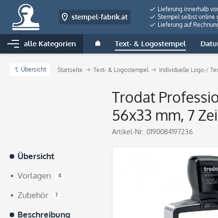
Lieferung innerhalb vo
stempel-fabrik.at
Stempel selbst online 
Lieferung auf Rechnun
alle Kategorien
Text- & Logostempel
Datu
Übersicht
Startseite
Text- & Logostempel
Individuelle Logo-/ T
Trodat Professi
56x33 mm, 7 Zei
Artikel-Nr.:
0190084197236
Übersicht
Vorlagen
4
Zubehör
7
Beschreibung