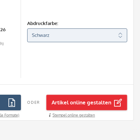
Abdruckfarbe:
026
ch)
Artikel online gestalten
ODER
lle Formate)
Stempel online gestalten