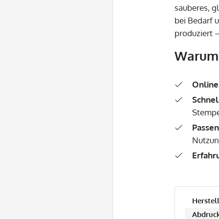
sauberes, g
bei Bedarf 
produziert –
Warum 
Online
Schnel
Stempe
Passen
Nutzun
Erfahr
Herstell
Abdruck