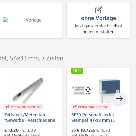
ohne Vorlage
Jetzt ganz einfach selbst
online gestalten
pel, 56x33 mm, 7 Zeilen
TIPP!
PERSONALISIERBAR
PERSONALISIERBAR
Zollstock/Meterstab
SF30 Personalisierter
"Gewerbe - verschiedene
Stempel 47x18 mm (5
Icons" &
Zeilen)
€ 13,20
€ 11,09
€ 18,72
€ 15,73
ab
ab
Individualisierung
inkl. MwSt.
exkl. MwSt.
inkl. MwSt.
exkl. MwSt.