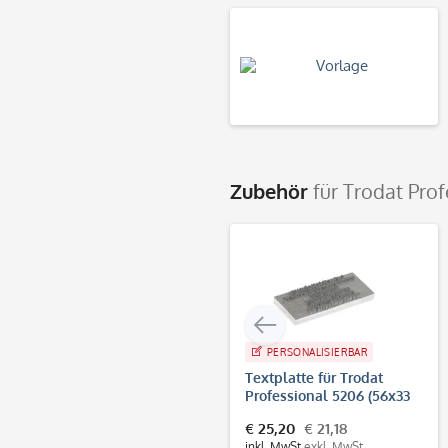
Zubehör
für Trodat Pro
PERSONALISIERBAR
Textplatte für Trodat
Professional 5206 (56x33
mm - 7 Zeilen)
€ 25,20
€ 21,18
inkl. MwSt.
exkl. MwSt.