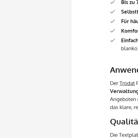
Bis zu 
Selbst
Für hä
Komfor
Einfac
blanko)
Anwend
Der
Trodat
P
Verwaltung
Angeboten 
das klare, 
Qualitä
Die Textplat