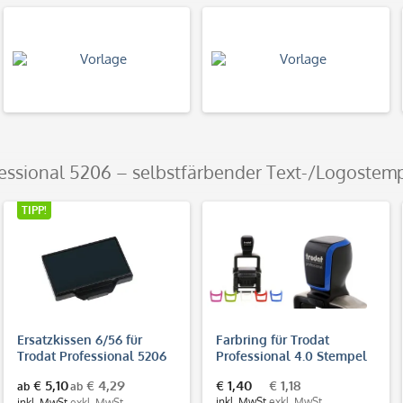
fessional 5206 – selbstfärbender Text-/Logostem
TIPP!
Ersatzkissen 6/56 für
Farbring für Trodat
Trodat Professional 5206
Professional 4.0 Stempel
& 5460 & 5204
€ 5,10
€ 4,29
€ 1,40
€ 1,18
ab
ab
inkl. MwSt.
exkl. MwSt.
inkl. MwSt.
exkl. MwSt.