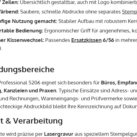
7 Zeilen:
Übersichtlich gestaltbar, auch mit Logo kombinierb
färbend:
Saubere, schnelle Abdrucke ohne separates
Stemp
ufige Nutzung gemacht:
Stabiler Aufbau mit robustem Kern
table Bedienung:
Ergonomischer Griff für angenehmes, ko
her Kissenwechsel:
Passendes
Ersatzkissen
6/56
in mehrer
.
ungsbereiche
rofessional 5206 eignet sich besonders für
Büros, Empfang
, Kanzleien und Praxen
. Typische Einsätze sind Adress- u
und Rechnungen, Wareneingangs- und Prüfvermerke sowie 
rechteckige Abdruckbild bleibt Ihre Kennzeichnung auf Dokum
t & Verarbeitung
te wird präzise per
Lasergravur
aus speziellem Stempelgumm