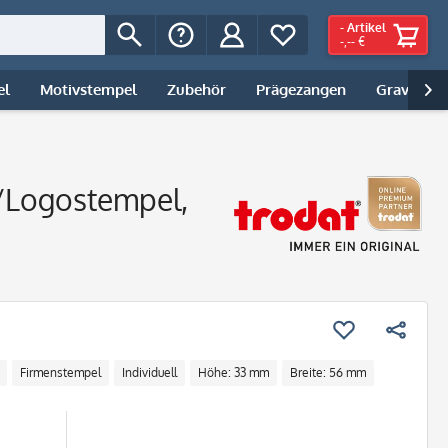
-
Artikel
-,-- €
el
Motivstempel
Zubehör
Prägezangen
Gravur | 

-/Logostempel,
Firmenstempel
Individuell
Höhe: 33 mm
Breite: 56 mm