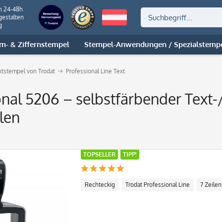
n 24-48h
gestalten
g
m- & Ziffernstempel
Stempel-Anwendungen / Spezialstemp
extstempel von Trodat
Professional Line Text
onal 5206 – selbstfärbender Text
len
TOPSELLER
TIPP!
Rechteckig
Trodat Professional Line
7 Zeilen