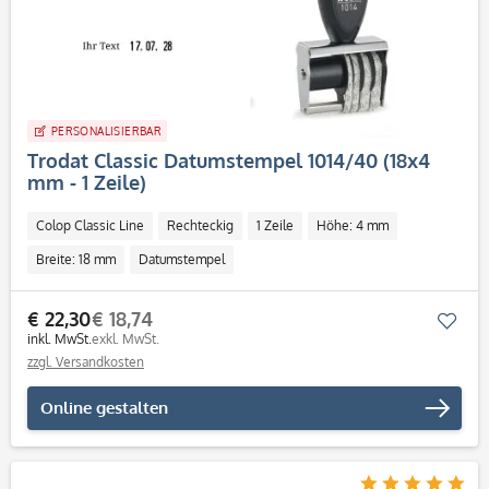
PERSONALISIERBAR
Trodat Classic Datumstempel 1014/40 (18x4
mm - 1 Zeile)
Colop Classic Line
Rechteckig
1 Zeile
Höhe: 4 mm
Breite: 18 mm
Datumstempel
€ 22,30
€ 18,74
Mer
inkl. MwSt.
exkl. MwSt.
zzgl. Versandkosten
Online gestalten