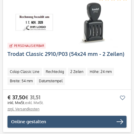
PERSONALISIERBAR
Trodat Classic 2910/P03 (54x24 mm - 2 Zeilen)
Colop Classic Line
Rechteckig
2 Zeilen
Höhe: 24 mm
Breite: 54 mm
Datumstempel
€ 37,50
€ 31,51
Mer
inkl. MwSt.
exkl. MwSt.
zzgl. Versandkosten
Online gestalten