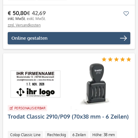
€ 50,80
€ 42,69
Mer
inkl. MwSt.
exkl. MwSt.
zzgl. Versandkosten
Online gestalten
PERSONALISIERBAR
Trodat Classic 2910/P09 (70x38 mm - 6 Zeilen)
Colop Classic Line
Rechteckig
6 Zeilen
Höhe: 38 mm