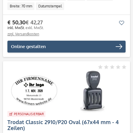
Breite: 70 mm
Datumstempel
€ 50,30
€ 42,27
Mer
inkl. MwSt.
exkl. MwSt.
zzgl. Versandkosten
Online gestalten
PERSONALISIERBAR
Trodat Classic 2910/P20 Oval (67x44 mm - 4
Zeilen)