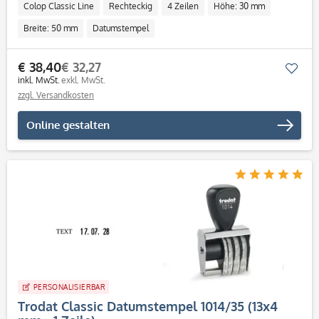
Colop Classic Line
Rechteckig
4 Zeilen
Höhe: 30 mm
Breite: 50 mm
Datumstempel
€ 38,40
€ 32,27
Mer
inkl. MwSt.
exkl. MwSt.
zzgl. Versandkosten
Online gestalten
PERSONALISIERBAR
Trodat Classic Datumstempel 1014/35 (13x4