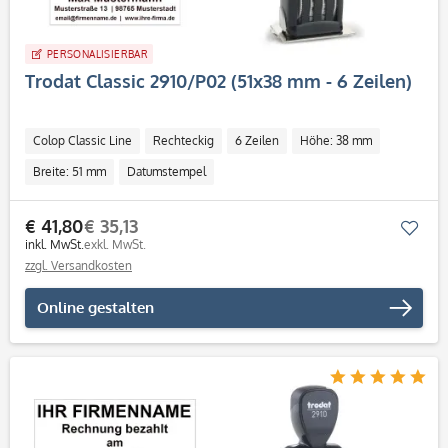
PERSONALISIERBAR
Trodat Classic 2910/P02 (51x38 mm - 6 Zeilen)
Colop Classic Line
Rechteckig
6 Zeilen
Höhe: 38 mm
Breite: 51 mm
Datumstempel
€ 41,80
€ 35,13
Mer
inkl. MwSt.
exkl. MwSt.
zzgl. Versandkosten
Online gestalten