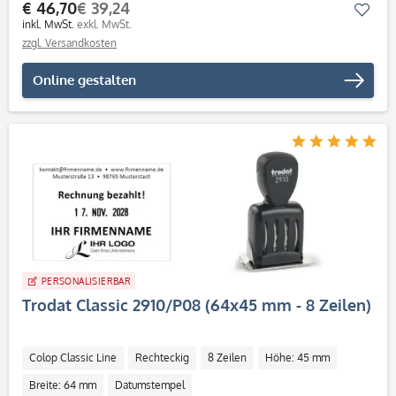
€ 46,70
€ 39,24
Mer
inkl. MwSt.
exkl. MwSt.
zzgl. Versandkosten
Online gestalten
PERSONALISIERBAR
Trodat Classic 2910/P08 (64x45 mm - 8 Zeilen)
Colop Classic Line
Rechteckig
8 Zeilen
Höhe: 45 mm
Breite: 64 mm
Datumstempel