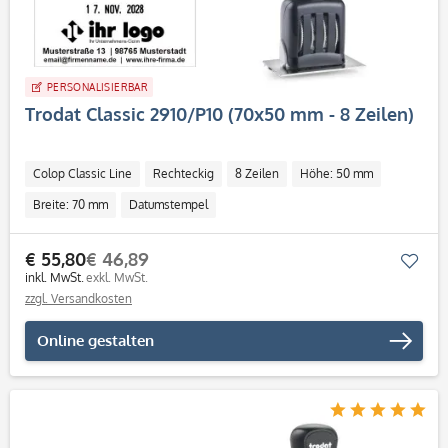
PERSONALISIERBAR
Trodat Classic 2910/P10 (70x50 mm - 8 Zeilen)
Colop Classic Line
Rechteckig
8 Zeilen
Höhe: 50 mm
Breite: 70 mm
Datumstempel
€ 55,80
€ 46,89
Mer
inkl. MwSt.
exkl. MwSt.
zzgl. Versandkosten
Online gestalten