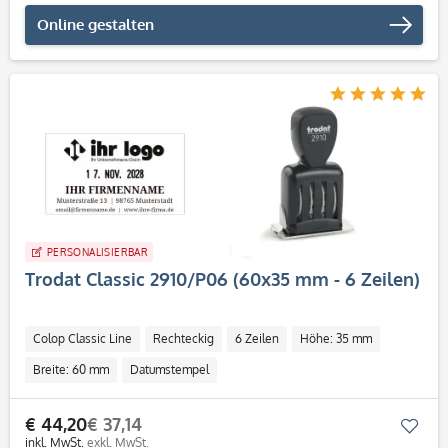
Online gestalten
PERSONALISIERBAR
Trodat Classic 2910/P06 (60x35 mm - 6 Zeilen)
Colop Classic Line
Rechteckig
6 Zeilen
Höhe: 35 mm
Breite: 60 mm
Datumstempel
€ 44,20
€ 37,14
Mer
inkl. MwSt.
exkl. MwSt.