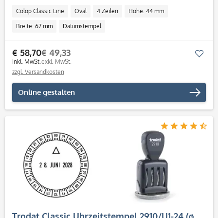
Colop Classic Line
Oval
4 Zeilen
Höhe: 44 mm
Breite: 67 mm
Datumstempel
€ 58,70
€ 49,33
Mer
inkl. MwSt.
exkl. MwSt.
zzgl. Versandkosten
Online gestalten
Trodat Classic Uhrzeitstempel 2910/U1-24 (ø