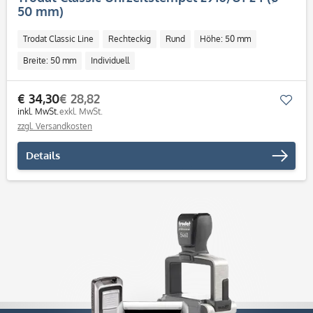
50 mm)
Trodat Classic Line
Rechteckig
Rund
Höhe: 50 mm
Breite: 50 mm
Individuell
€ 34,30
€ 28,82
Mer
inkl. MwSt.
exkl. MwSt.
zzgl. Versandkosten
Details