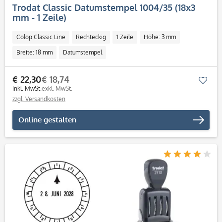
Trodat Classic Datumstempel 1004/35 (18x3
mm - 1 Zeile)
Colop Classic Line
Rechteckig
1 Zeile
Höhe: 3 mm
Breite: 18 mm
Datumstempel
€ 22,30
€ 18,74
Mer
inkl. MwSt.
exkl. MwSt.
zzgl. Versandkosten
Online gestalten