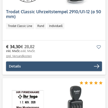
Trodat Classic Uhrzeitstempel 2910/U1-12 (ø 50
mm)
Trodat Classic Line
Rund
Individuell
€ 34,30
€ 28,82
Mer
inkl. MwSt.
exkl. MwSt.
zzgl. Versandkosten
Details