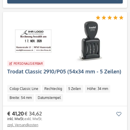
PERSONALISIERBAR
Trodat Classic 2910/P05 (54x34 mm - 5 Zeilen)
Colop Classic Line
Rechteckig
5 Zeilen
Höhe: 34 mm
Breite: 54 mm
Datumstempel
€ 41,20
€ 34,62
Mer
inkl. MwSt.
exkl. MwSt.
zzgl. Versandkosten