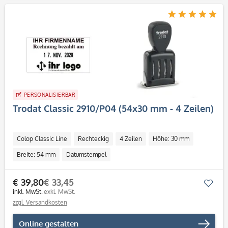
PERSONALISIERBAR
Trodat Classic 2910/P04 (54x30 mm - 4 Zeilen)
Colop Classic Line
Rechteckig
4 Zeilen
Höhe: 30 mm
Breite: 54 mm
Datumstempel
€ 39,80
€ 33,45
Mer
inkl. MwSt.
exkl. MwSt.
zzgl. Versandkosten
Online gestalten