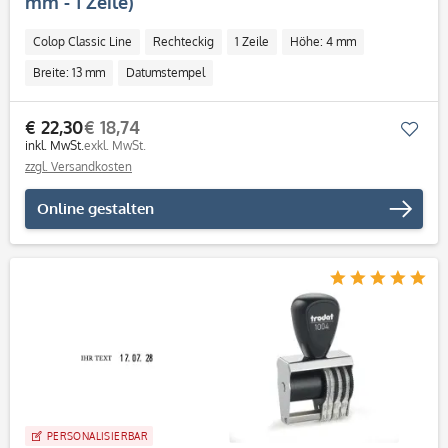
mm - 1 Zeile)
Colop Classic Line
Rechteckig
1 Zeile
Höhe: 4 mm
Breite: 13 mm
Datumstempel
€ 22,30
€ 18,74
Mer
inkl. MwSt.
exkl. MwSt.
zzgl. Versandkosten
Online gestalten
PERSONALISIERBAR