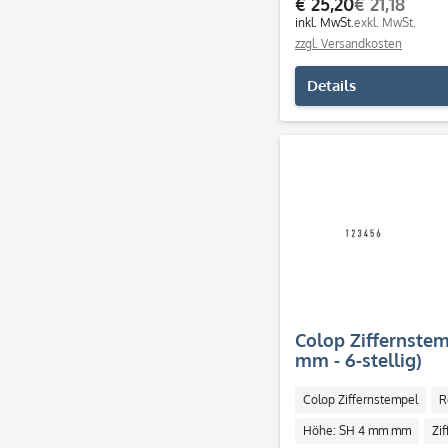
€ 25,20
€ 21,18
inkl. MwSt.
exkl. MwSt.
zzgl. Versandkosten
Details
Colop Ziffernste
mm - 6-stellig)
Colop Ziffernstempel
R
Höhe: SH 4 mm mm
Zi