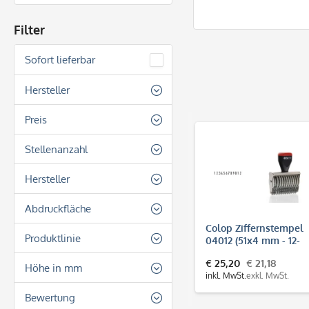
Filter
Sofort lieferbar
Hersteller
Colop
Preis
Stellenanzahl
von
€ 8,40
bis
€ 25,20
4 Stellen
Hersteller
6 Stellen
Colop
Abdruckfläche
8 Stellen
Colop Ziffernstempel
Rechteckig
Produktlinie
10 Stellen
04012 (51x4 mm - 12-
stellig)
12 Stellen
€ 25,20
€ 21,18
Colop Ziffernstempel
Höhe in mm
inkl. MwSt.
exkl. MwSt.
SH 4 mm
Bewertung