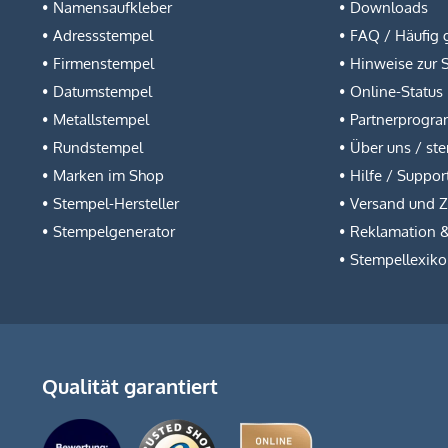
Namensaufkleber
Downloads
Adressstempel
FAQ / Häufig g
Firmenstempel
Hinweise zur 
Datumstempel
Online-Status
Metallstempel
Partnerprogr
Rundstempel
Über uns / st
Marken im Shop
Hilfe / Suppor
Stempel-Hersteller
Versand und 
Stempelgenerator
Reklamation 
Stempellexik
Qualität garantiert