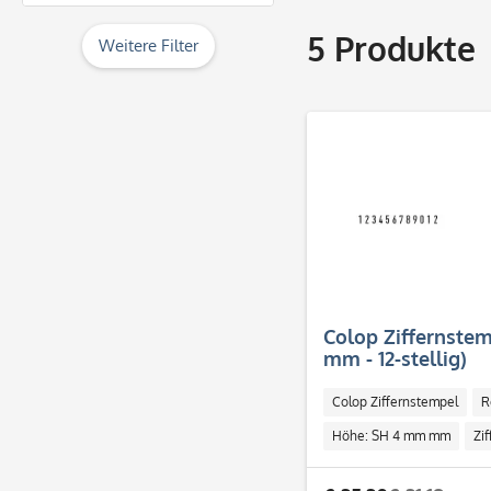
& mehr
5
Produkte
Weitere Filter
& mehr
& mehr
& mehr
Colop Ziffernstem
mm - 12-stellig)
Colop Ziffernstempel
R
Höhe: SH 4 mm mm
Zi