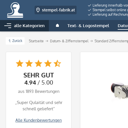
Lieferung innerhalb vo
stempel-fabrik.at
Stempel selbst online 
Lieferung auf Rechnun
alle Kategorien
Text- & Logostempel
Datu
Zurück
Startseite
Datum- & Ziffernstempel
Standard Ziffernstem
SEHR GUT
4.94
/ 5.00
aus 1893 Bewertungen
„Super Qulaität und sehr
schnell geliefert“
Alle Kundenbewertungen