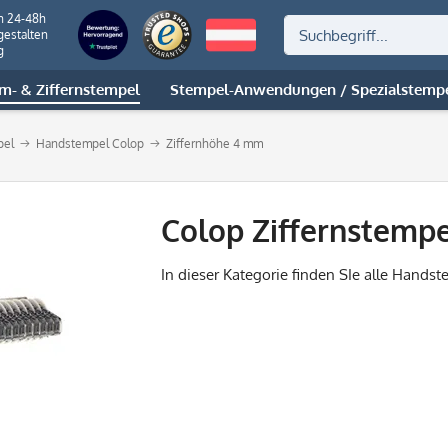
n 24-48h
gestalten
g
m- & Ziffernstempel
Stempel-Anwendungen / Spezialstemp
pel
Handstempel Colop
Ziffernhöhe 4 mm
Colop Ziffernstemp
In dieser Kategorie finden SIe alle Handst