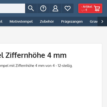
-
Artikel
-,-- €
el
Motivstempel
Zubehör
Prägezangen
Gravur | 

el Ziffernhöhe 4 mm
empel mit Ziffernhöhe 4 mm von 4 - 12-stellig.