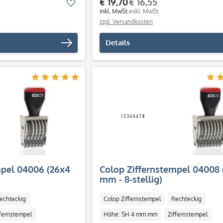
€ 19,70
€ 16,55
Merken
inkl. MwSt.
exkl. MwSt.
zzgl. Versandkosten
Details
mpel 04006 (26x4
Colop Ziffernstempel 04008 
mm - 8-stellig)
echteckig
Colop Ziffernstempel
Rechteckig
ffernstempel
Höhe: SH 4 mm mm
Ziffernstempel