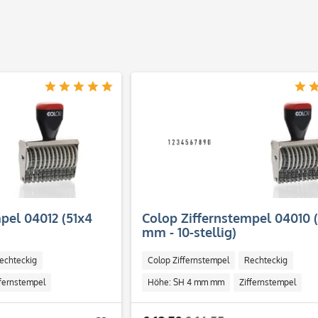
pel 04012 (51x4
Colop Ziffernstempel 04010 
mm - 10-stellig)
echteckig
Colop Ziffernstempel
Rechteckig
ffernstempel
Höhe: SH 4 mm mm
Ziffernstempel