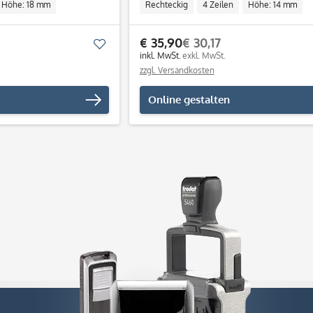
Höhe: 18 mm
Rechteckig
4 Zeilen
Höhe: 14 mm
ll
Breite: 37 mm
Individuell
€ 35,90
€ 30,17
Merken
inkl. MwSt.
exkl. MwSt.
zzgl. Versandkosten
Online gestalten