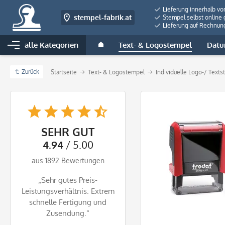
Lieferung innerhalb vo
stempel-fabrik.at
Stempel selbst online 
Lieferung auf Rechnun
alle Kategorien
Text- & Logostempel
Datu
Zurück
Startseite
Text- & Logostempel
Individuelle Logo-/ Text
SEHR GUT
4.94
/ 5.00
aus 1892 Bewertungen
„Sehr gutes Preis-
Leistungsverhältnis. Extrem
schnelle Fertigung und
Zusendung.“