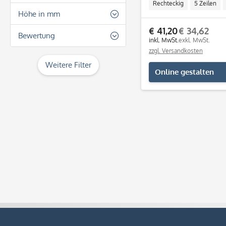
Rechteckig
5 Zeilen
37
Höhe in mm
Breite: 47 mm
Individue
47
€ 41,20
€ 34,62
14
Bewertung
inkl. MwSt.
exkl. MwSt.
18
zzgl. Versandkosten
& mehr
Weitere Filter
Online gestalten
& mehr
& mehr
& mehr