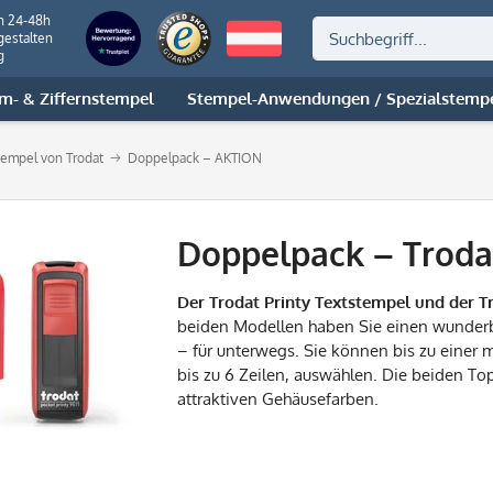
n 24-48h
gestalten
g
m- & Ziffernstempel
Stempel-Anwendungen / Spezialstemp
stempel von Trodat
Doppelpack – AKTION
Doppelpack – Trodat
Der Trodat Printy Textstempel und der Tr
beiden Modellen haben Sie einen wunder
– für unterwegs. Sie können bis zu einer
bis zu 6 Zeilen, auswählen. Die beiden Top
attraktiven Gehäusefarben.