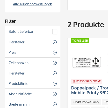
Alle Kundenbewertungen
Filter
2
Produkte
Sofort lieferbar
TOPSELLER
Hersteller
stempel-fabrik.de
Preis
Zeilenanzahl
von
€ 35,90
bis
€ 41,20
4 Zeilen
Hersteller
5 Zeilen
PERSONALISIERBAR
Trodat
Produktlinie
Doppelpack / Trod
Mobile Printy 951
Trodat Pocket Printy
Abdruckfläche
Trodat Printy Line
Trodat Pocket Printy
Tro
Rechteckig
Breite in mm