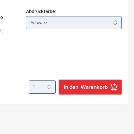
Abdruckfarbe:
26
ch)
In den
Warenkorb