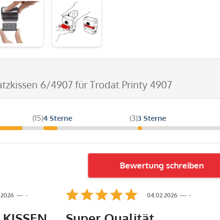
atzkissen 6/4907 für Trodat Printy 4907
(15)
4 Sterne
(3)
3 Sterne
Bewertung schreiben
.2026
-
04.02.2026
-
LKISSEN
Super Qualität