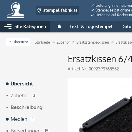
Lieferung innerhalb vo
stempel-fabrik.at
Stempel selbst online 
Lieferung auf Rechnun
alle Kategorien
Text- & Logostempel
Datu
Übersicht
Startseite
Zubehör
Ersatzstempelkissen
Ersatzkiss
Ersatzkissen 6/4
Artikel-Nr.:
0092399768562
Übersicht
Zubehör
2
Beschreibung
Medien
3
Bewertungen
19