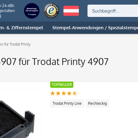
n 24-48h
gestalten
g
m- & Ziffernstempel
Stempel-Anwendungen / Spezialstemp
en für Trodat Printy
907 für Trodat Printy 4907
TOPSELLER
Trodat Printy Line
Rechteckig