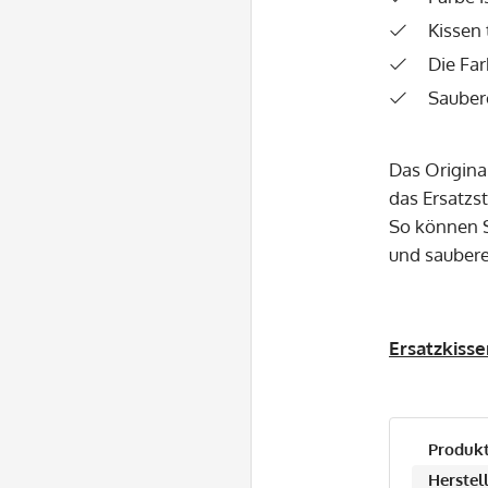
Kissen 
Die Far
Sauber
Das Origina
das Ersatzs
So können S
und saubere
Ersatzkisse
Produkt
Herstell