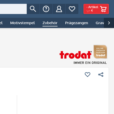
-
Artikel
-,-- €
el
Motivstempel
Zubehör
Prägezangen
Gravur | 
