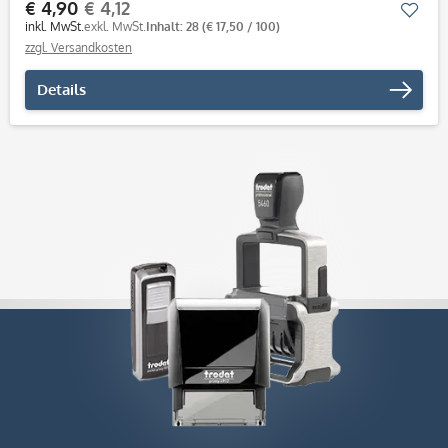
€ 4,90
€ 4,12
Mer
inkl. MwSt.
exkl. MwSt.
Inhalt: 28
(€ 17,50 / 100)
zzgl. Versandkosten
Details