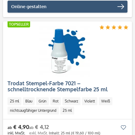
Online gestalten
TOPSELLER
Trodat Stempel-Farbe 7021 –
schnelltrocknende Stempelfarbe 25 ml
25 ml
Blau
Grün
Rot
Schwarz
Violett
Weiß
nichtsaugfähiger Untergrund
25 ml
€ 4,90
€ 4,12
Mer
ab
ab
inkl. MwSt.
exkl. MwSt.
Inhalt: 25 ml
(€ 19,60 / 100 ml)