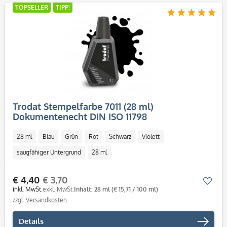
TOPSELLER
TIPP!
Trodat Stempelfarbe 7011 (28 ml)
Dokumentenecht DIN ISO 11798
28 ml
Blau
Grün
Rot
Schwarz
Violett
saugfähiger Untergrund
28 ml
€ 4,40
€ 3,70
Mer
inkl. MwSt.
exkl. MwSt.
Inhalt: 28 ml
(€ 15,71 / 100 ml)
zzgl. Versandkosten
Details