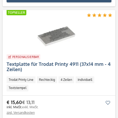
TOPSELLER
PERSONALISIERBAR
Textplatte für Trodat Printy 4911 (37x14 mm - 4
Zeilen)
Trodat Printy Line
Rechteckig
4 Zeilen
Individuell
Textstempel
€ 15,60
€ 13,11
Mer
inkl. MwSt.
exkl. MwSt.
zzgl. Versandkosten