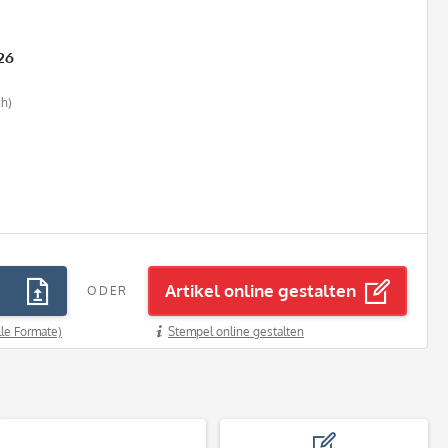
26
ch)
Artikel online gestalten
ODER
lle Formate)
Stempel online gestalten