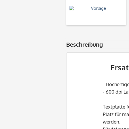
Beschreibung
Ersat
- Hocherti
- 600 dpi L
Textplatte f
Platz für m
werden.