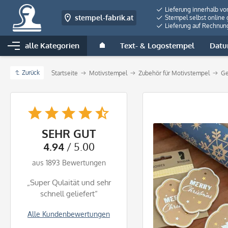
Lieferung innerhalb vo
stempel-fabrik.at
Stempel selbst online 
Lieferung auf Rechnun
alle Kategorien
Text- & Logostempel
Datu
Zurück
Startseite
Motivstempel
Zubehör für Motivstempel
Ge
SEHR GUT
4.94
/ 5.00
aus 1893 Bewertungen
„Super Qulaität und sehr
schnell geliefert“
Alle Kundenbewertungen