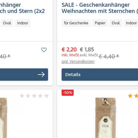
anhänger
SALE - Geschenkanhänger
ch und Stern (2x2
Weihnachten mit Sternchen 
Stück)
Oval
Indoor
für Geschenke
Papier
Oval
Indoor
€ 2,20
€ 1,85
Merken
inkl. MwSt.
exkl. MwSt.
,40 *
€ 4,40 *
zzgl. Versandkosten
Details
-50%