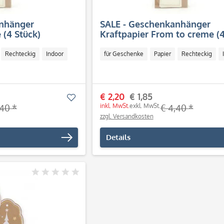
anhänger
SALE - Geschenkanhänger
 (4 Stück)
Kraftpapier From to creme (4
Rechteckig
Indoor
für Geschenke
Papier
Rechteckig
€ 2,20
€ 1,85
Merken
inkl. MwSt.
exkl. MwSt.
,40 *
€ 4,40 *
zzgl. Versandkosten
Details