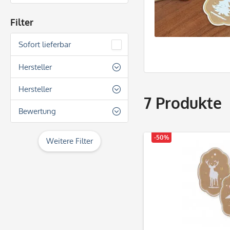
Filter
Sofort lieferbar
Hersteller
Rössler
Hersteller
7
Produkte
Rössler
Bewertung
& mehr
-50%
Weitere Filter
& mehr
& mehr
& mehr