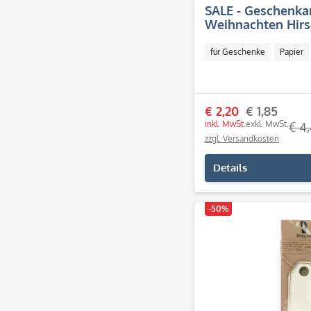
SALE - Geschenk
Weihnachten Hirs
Stück)
für Geschenke
Papier
€ 2,20
€ 1,85
inkl. MwSt.
exkl. MwSt.
€ 4
zzgl. Versandkosten
Details
-50%