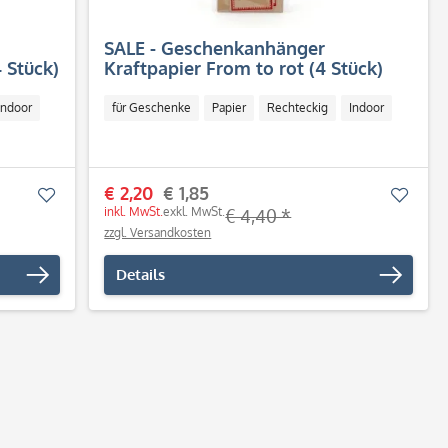
SALE - Geschenkanhänger
 Stück)
Kraftpapier From to rot (4 Stück)
Indoor
für Geschenke
Papier
Rechteckig
Indoor
€ 2,20
€ 1,85
Merken
Merk
inkl. MwSt.
exkl. MwSt.
€ 4,40 *
zzgl. Versandkosten
Details