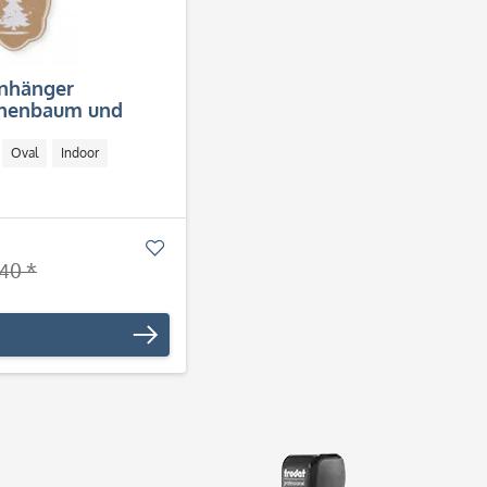
anhänger
nnenbaum und
2x2 Stück)
Oval
Indoor
Merken
,40 *