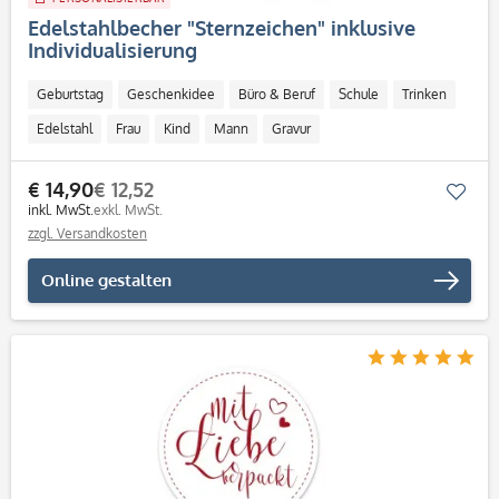
Edelstahlbecher "Sternzeichen" inklusive
Individualisierung
Geburtstag
Geschenkidee
Büro & Beruf
Schule
Trinken
Edelstahl
Frau
Kind
Mann
Gravur
Personalisierbar / Onlinegestaltung
€ 14,90
€ 12,52
Mer
inkl. MwSt.
exkl. MwSt.
zzgl. Versandkosten
Online gestalten