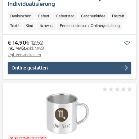
Individualisierung
Dankeschön
Geburt
Geburtstag
Geschenkidee
Freizeit
Textil
Kind
Schwarz
Personalisierbar / Onlinegestaltung
€ 14,90
€ 12,52
Mer
inkl. MwSt.
exkl. MwSt.
zzgl. Versandkosten
Online gestalten
PERSONALISIERBAR