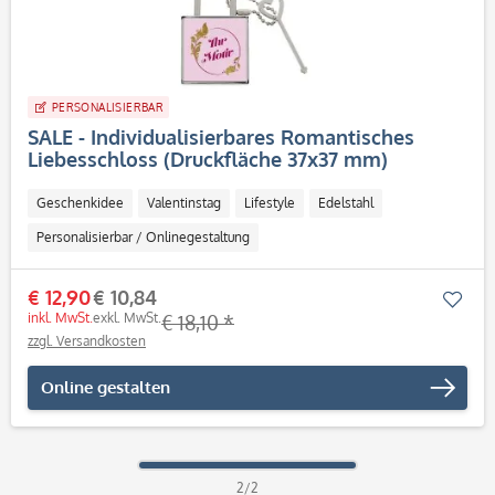
PERSONALISIERBAR
SALE - Individualisierbares Romantisches
Liebesschloss (Druckfläche 37x37 mm)
Geschenkidee
Valentinstag
Lifestyle
Edelstahl
Personalisierbar / Onlinegestaltung
€ 12,90
€ 10,84
Mer
inkl. MwSt.
exkl. MwSt.
€ 18,10 *
zzgl. Versandkosten
Online gestalten
2/2