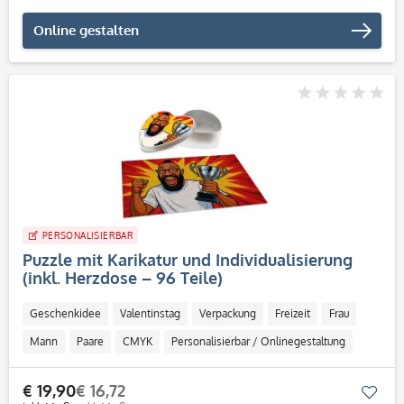
Online gestalten
PERSONALISIERBAR
Puzzle mit Karikatur und Individualisierung
(inkl. Herzdose – 96 Teile)
Geschenkidee
Valentinstag
Verpackung
Freizeit
Frau
Mann
Paare
CMYK
Personalisierbar / Onlinegestaltung
€ 19,90
€ 16,72
Mer