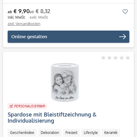
Personalisierbar / Onlinegestaltung
€ 9,90
€ 8,32
Mer
ab
ab
inkl. MwSt.
exkl. MwSt.
zzgl. Versandkosten
Online gestalten
PERSONALISIERBAR
Spardose mit Bleistiftzeichnung &
Individualisierung
Geschenkidee
Dekoration
Freizeit
Lifestyle
Keramik