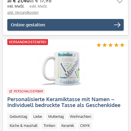
€ 21,40
€ 17,98
Mer
ab
ab
inkl. MwSt.
exkl. MwSt.
zzgl. Versandkosten
Online gestalten
VERSANDKOSTENFREI
PERSONALISIERBAR
Personalisierte Keramiktasse mit Namen –
Individuell bedruckte Tasse als Geschenkidee
Geburtstag
Liebe
Muttertag
Weihnachten
Küche & Haushalt
Trinken
Keramik
CMYK