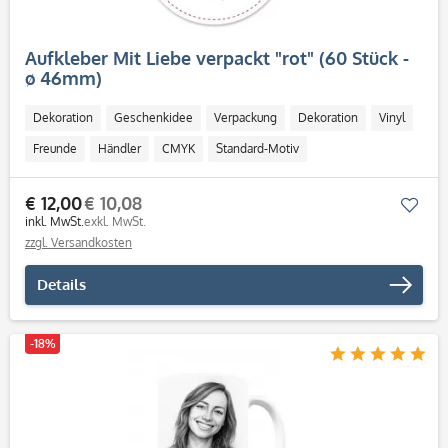
Aufkleber Mit Liebe verpackt "rot" (60 Stück -
ø 46mm)
Dekoration
Geschenkidee
Verpackung
Dekoration
Vinyl
Freunde
Händler
CMYK
Standard-Motiv
€ 12,00
€ 10,08
Mer
inkl. MwSt.
exkl. MwSt.
zzgl. Versandkosten
Details
-18%