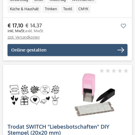
Küche & Haushalt
Trinken
Textil
CMYK
Personalisierbar / Onlinegestaltung
€ 17,10
€ 14,37
Mer
inkl. MwSt.
exkl. MwSt.
zzgl. Versandkosten
Online gestalten
Trodat SWITCH "Liebesbotschaften" DIY
Stempel (20x20 mm)