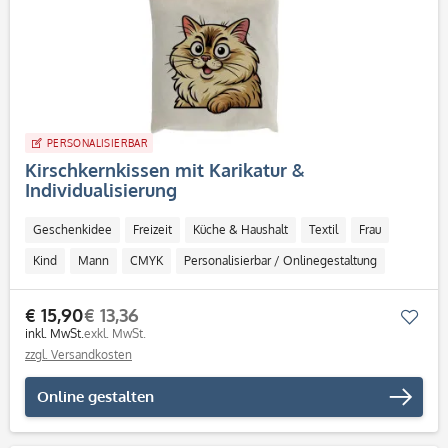
PERSONALISIERBAR
Kirschkernkissen mit Karikatur &
Individualisierung
Geschenkidee
Freizeit
Küche & Haushalt
Textil
Frau
Kind
Mann
CMYK
Personalisierbar / Onlinegestaltung
€ 15,90
€ 13,36
Mer
inkl. MwSt.
exkl. MwSt.
zzgl. Versandkosten
Online gestalten