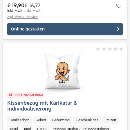
€ 19,90
€ 16,72
Mer
inkl. MwSt.
exkl. MwSt.
zzgl. Versandkosten
Online gestalten
PERSONALISIERBAR
Kissenbezug mit Karikatur &
Individualisierung
Dankeschön
Geburt
Geburtstag
Geschenkidee
Freizeit
Textil
Kind
CMYK
Personalisierbar / Onlinegestaltung