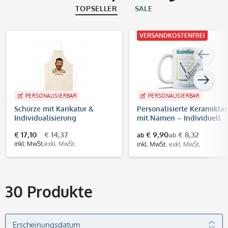
TOPSELLER
SALE
VERSANDKOSTENFREI
PERSONALISIERBAR
PERSONALISIERBAR
Schürze mit Karikatur &
Personalisierte Keramikta
Individualisierung
mit Namen – Individuell
bedruckte Tasse als
€ 17,10
€ 14,37
€ 9,90
€ 8,32
ab
ab
Geschenkidee
inkl. MwSt.
exkl. MwSt.
inkl. MwSt.
exkl. MwSt.
30
Produkte