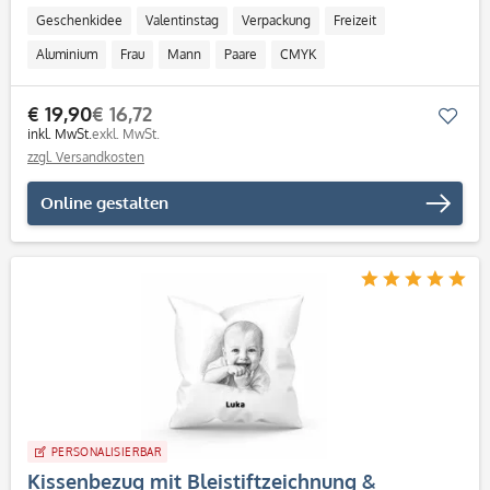
Geschenkidee
Valentinstag
Verpackung
Freizeit
Aluminium
Frau
Mann
Paare
CMYK
Personalisierbar / Onlinegestaltung
€ 19,90
€ 16,72
Mer
inkl. MwSt.
exkl. MwSt.
zzgl. Versandkosten
Online gestalten
PERSONALISIERBAR
Kissenbezug mit Bleistiftzeichnung &