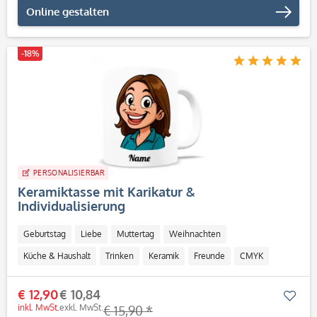
Online gestalten
-18%
PERSONALISIERBAR
Keramiktasse mit Karikatur &
Individualisierung
Geburtstag
Liebe
Muttertag
Weihnachten
Küche & Haushalt
Trinken
Keramik
Freunde
CMYK
Personalisierbar / Onlinegestaltung
€ 12,90
€ 10,84
Mer
inkl. MwSt.
exkl. MwSt.
€ 15,90 *