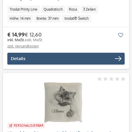
Trodat Printy Line
Quadratisch
Rosa
3 Zeilen
Höhe: 14 mm
Breite: 37 mm
trodat® Switch
€ 14,99
€ 12,60
Mer
inkl. MwSt.
exkl. MwSt.
zzgl. Versandkosten
Details
PERSONALISIERBAR