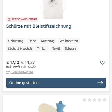
PERSONALISIERBAR
Schürze mit Bleistiftzeichnung
Geburtstag
Liebe
Muttertag
Weihnachten
Küche & Haushalt
Trinken
Textil
Schwarz
Personalisierbar / Onlinegestaltung
€ 17,10
€ 14,37
Mer
inkl. MwSt.
exkl. MwSt.
zzgl. Versandkosten
Online gestalten