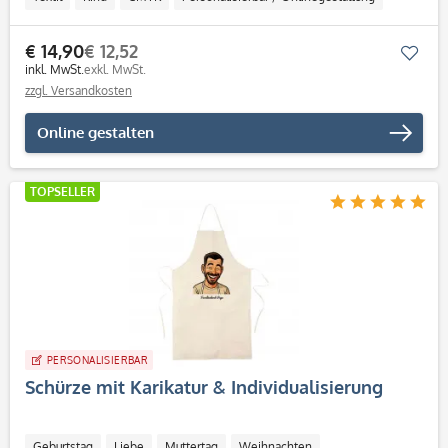
€ 14,90
€ 12,52
Mer
inkl. MwSt.
exkl. MwSt.
zzgl. Versandkosten
Online gestalten
TOPSELLER
PERSONALISIERBAR
Schürze mit Karikatur & Individualisierung
Geburtstag
Liebe
Muttertag
Weihnachten