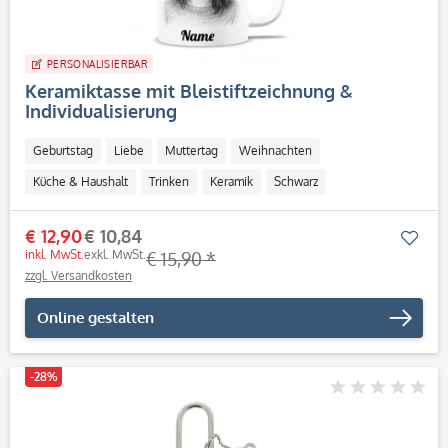
PERSONALISIERBAR
Keramiktasse mit Bleistiftzeichnung &
Individualisierung
Geburtstag
Liebe
Muttertag
Weihnachten
Küche & Haushalt
Trinken
Keramik
Schwarz
Personalisierbar / Onlinegestaltung
€ 12,90
€ 10,84
Mer
inkl. MwSt.
exkl. MwSt.
€ 15,90 *
zzgl. Versandkosten
Online gestalten
-28%