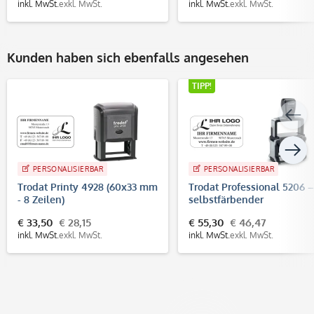
inkl. MwSt.
exkl. MwSt.
inkl. MwSt.
exkl. MwSt.
Kunden haben sich ebenfalls angesehen
TIPP!
PERSONALISIERBAR
PERSONALISIERBAR
Trodat Printy 4928 (60x33 mm
Trodat Professional 5206 –
- 8 Zeilen)
selbstfärbender
Text-/Logostempel, 56x33
€ 33,50
€ 28,15
€ 55,30
€ 46,47
mm, 7 Zeilen
inkl. MwSt.
exkl. MwSt.
inkl. MwSt.
exkl. MwSt.