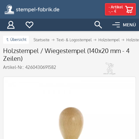
-
Artikel
-,-- €
MENÜ
Übersicht
Startseite
Text- & Logostempel
Holzstempel
Holzst
Holzstempel / Wiegestempel (140x20 mm - 4
Zeilen)
Artikel-Nr.:
4260430691582