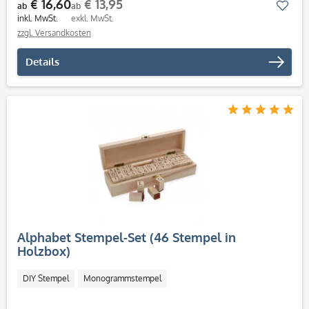
€ 16,60
€ 13,95
Mer
ab
ab
inkl. MwSt.
exkl. MwSt.
zzgl. Versandkosten
Details
Alphabet Stempel-Set (46 Stempel in
Holzbox)
DIY Stempel
Monogrammstempel