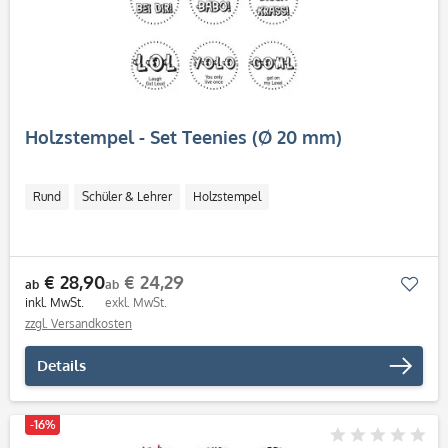
Holzstempel - Set Teenies (Ø 20 mm)
Rund
Schüler & Lehrer
Holzstempel
€ 28,90
€ 24,29
Mer
ab
ab
inkl. MwSt.
exkl. MwSt.
zzgl. Versandkosten
Details
-16%