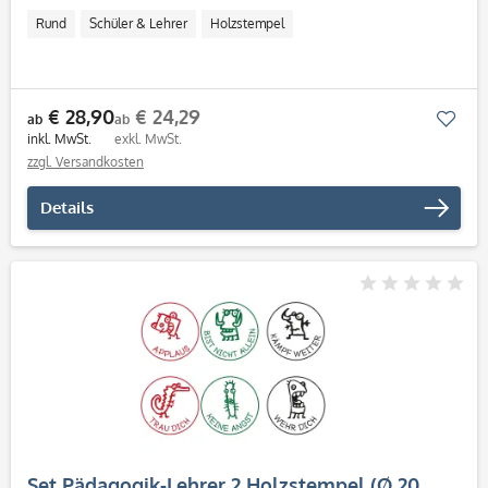
Rund
Schüler & Lehrer
Holzstempel
€ 28,90
€ 24,29
Mer
ab
ab
inkl. MwSt.
exkl. MwSt.
zzgl. Versandkosten
Details
Set Pädagogik-Lehrer 2 Holzstempel (Ø 20