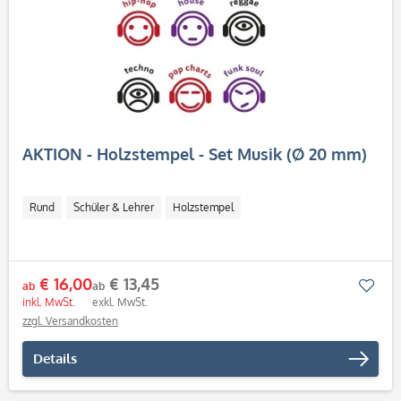
AKTION - Holzstempel - Set Musik (Ø 20 mm)
Rund
Schüler & Lehrer
Holzstempel
€ 16,00
€ 13,45
Mer
ab
ab
inkl. MwSt.
exkl. MwSt.
zzgl. Versandkosten
Details