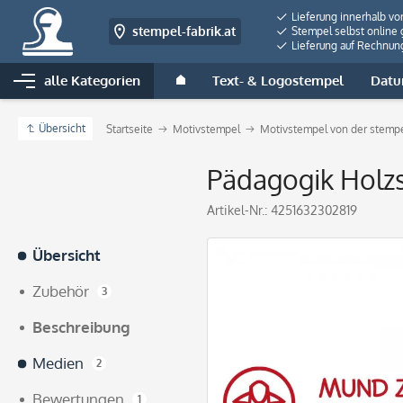
Lieferung innerhalb vo
stempel-fabrik.at
Stempel selbst online 
Lieferung auf Rechnun
alle Kategorien
Text- & Logostempel
Datu
Übersicht
Startseite
Motivstempel
Motivstempel von der stempe
Pädagogik Holz
Artikel-Nr.:
4251632302819
Übersicht
Zubehör
3
Beschreibung
Medien
2
Bewertungen
1