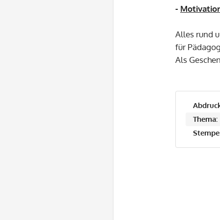
-
Motivatio
Alles rund 
für Pädagog
Als Geschen
Abdruck
Thema:
Stempel