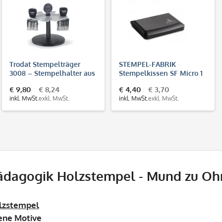
Trodat Stempelträger
STEMPEL-FABRIK
3008 – Stempelhalter aus
Stempelkissen SF Micro 1
Kunststoff für 8
(90x50 mm)
€ 9,80
€ 8,24
€ 4,40
€ 3,70
Handstempel
inkl. MwSt.
exkl. MwSt.
inkl. MwSt.
exkl. MwSt.
ädagogik Holzstempel - Mund zu Oh
lzstempel
dene Motive