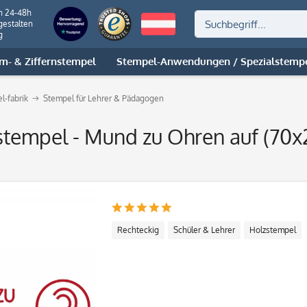
n 24-48h
gestalten
g
m- & Ziffernstempel
Stempel-Anwendungen / Spezialstemp
l-fabrik
Stempel für Lehrer & Pädagogen
stempel - Mund zu Ohren auf (70
Rechteckig
Schüler & Lehrer
Holzstempel