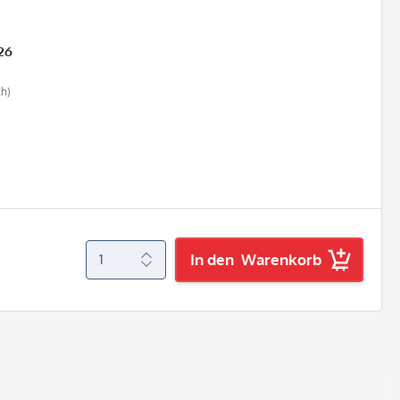
26
ch)
In den
Warenkorb