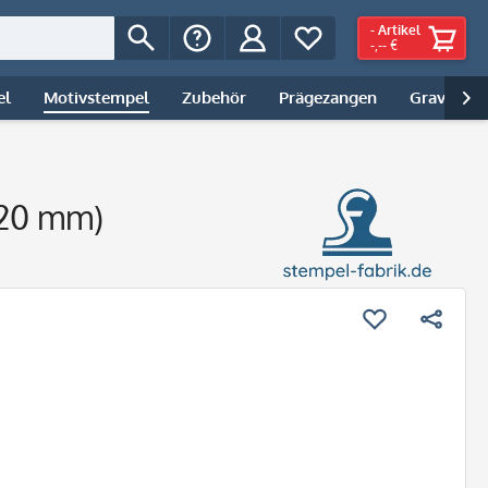
-
Artikel
-,-- €
el
Motivstempel
Zubehör
Prägezangen
Gravur | 

x20 mm)