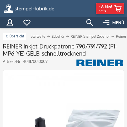
-
Artikel
-,-- €
MENÜ
Übersicht
Startseite
Zubehör
REINER Stempel Zubehör
Reiner
REINER Inkjet-Druckpatrone 790/791/792 (P1-
MP6-YE) GELB-schnelltrocknend
Artikel-Nr.:
4011170010009