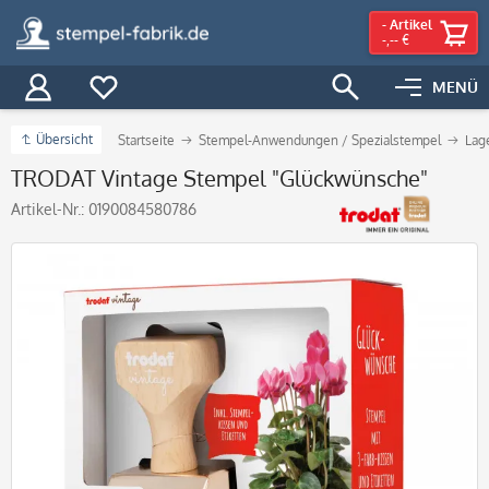
-
Artikel
-,-- €
MENÜ
Übersicht
Startseite
Stempel-Anwendungen / Spezialstempel
Lag
TRODAT Vintage Stempel "Glückwünsche"
Artikel-Nr.:
0190084580786