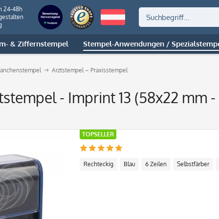
n 24-48h
gestalten
g
m- & Ziffernstempel
Stempel-Anwendungen / Spezialstemp
ranchenstempel
Arztstempel – Praxisstempel
ztstempel - Imprint 13 (58x22 mm - 
TOPSELLER
Rechteckig
Blau
6 Zeilen
Selbstfärber