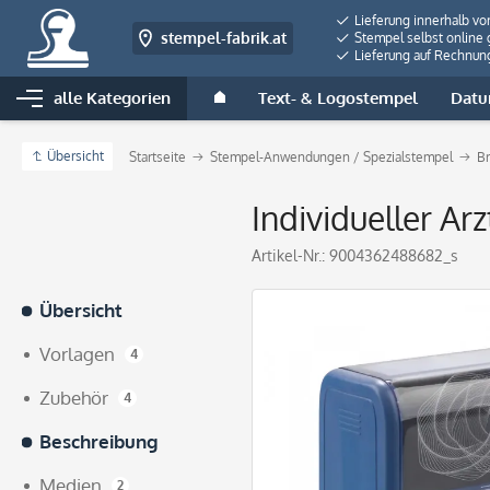
Lieferung innerhalb vo
stempel-fabrik.at
Stempel selbst online 
Lieferung auf Rechnun
alle Kategorien
Text- & Logostempel
Datu
Übersicht
Startseite
Stempel-Anwendungen / Spezialstempel
B
Individueller Ar
Artikel-Nr.:
9004362488682_s
Übersicht
Vorlagen
4
Zubehör
4
Beschreibung
Medien
2