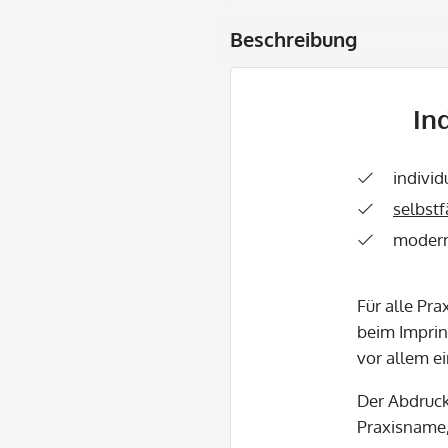
Beschreibung
In
individ
selbst
modern
Für alle Pr
beim Imprin
vor allem e
Der Abdruck 
Praxisname,