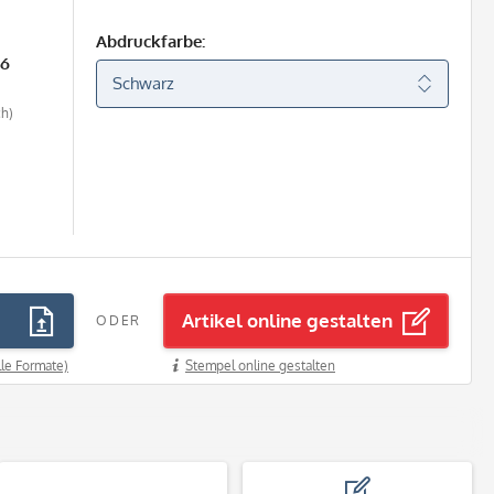
Abdruckfarbe:
26
ch)
Artikel online gestalten
ODER
lle Formate)
Stempel online gestalten