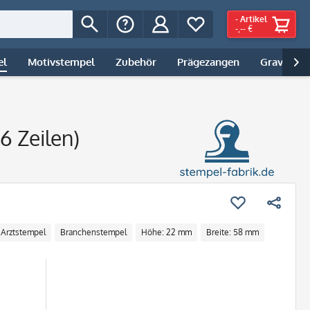
-
Artikel
-,-- €
el
Motivstempel
Zubehör
Prägezangen
Gravur | 

6 Zeilen)
Arztstempel
Branchenstempel
Höhe: 22 mm
Breite: 58 mm