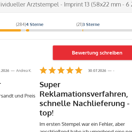
dividueller Arztstempel - Imprint 13 (58x22 mm - 6 
(284)
4 Sterne
(21)
3 Sterne
Bewertung schreiben
.2026
Andrea K.
30.07.2026
-
r
Super
Reklamationsverfahren,
rsandt und Preis
schnelle Nachlieferung -
top!
Im ersten Stempel war ein Fehler, aber
anschließend habe ich umgehend eine ne