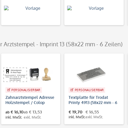
er Arztstempel - Imprint 13 (58x22 mm - 6 Zeilen)
PERSONALISIERBAR
PERSONALISIERBAR
Zahnarztstempel Adresse
Textplatte für Trodat
Holzstempel / Colop
Printy 4913 (58x22 mm - 6
Printer 35 (50x30 mm - 6
Zeilen)
€ 16,10
€ 13,53
€ 19,70
€ 16,55
ab
ab
Zeilen)
inkl. MwSt.
exkl. MwSt.
inkl. MwSt.
exkl. MwSt.