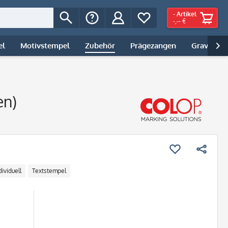
-
Artikel
-,-- €
el
Motivstempel
Zubehör
Prägezangen
Gravur | 

en)
dividuell
Textstempel