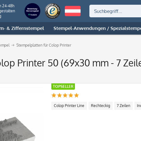
n 24-48h
gestalten
g
m- & Ziffernstempel
Stempel-Anwendungen / Spezialstemp
tempel
Stempelplatten für Colop Printer
olop Printer 50 (69x30 mm - 7 Zeil
TOPSELLER
Colop Printer Line
Rechteckig
7 Zeilen
In