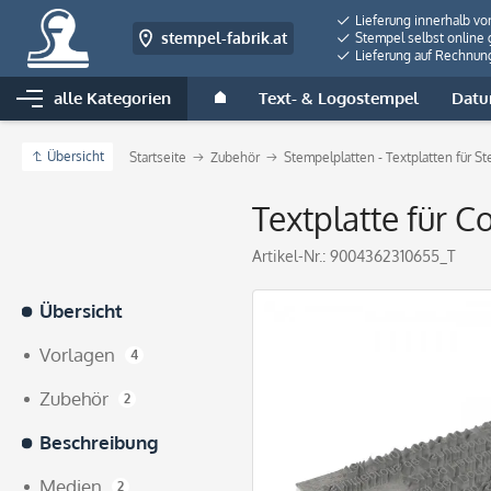
Lieferung innerhalb vo
stempel-fabrik.at
Stempel selbst online 
Lieferung auf Rechnun
alle Kategorien
Text- & Logostempel
Datu
Übersicht
Startseite
Zubehör
Stempelplatten - Textplatten für S
Textplatte für C
Artikel-Nr.:
9004362310655_T
Übersicht
Vorlagen
4
Zubehör
2
Beschreibung
Medien
2