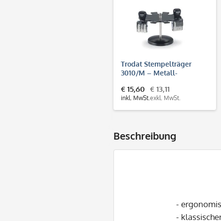
Trodat Stempelträger
3010/M – Metall-
Stempelhalter für 10
€ 15,60
€ 13,11
Handstempel, Ø 14 cm
inkl. MwSt.
exkl. MwSt.
Beschreibung
- ergonomis
- klassisch