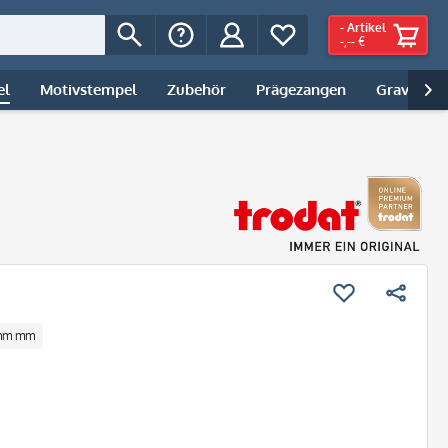
-
Artikel
-,-- €
el
Motivstempel
Zubehör
Prägezangen
Gravur | 

 mm mm