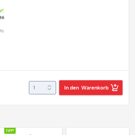
r!
26
ch)
In den
Warenkorb
TIPP!