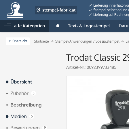
Lieferung innerhalb vo
stempel-fabrik.at
Stempel selbst online 
Lieferung auf Rechnun
alle Kategorien
Text- & Logostempel
Datu
Übersicht
Startseite
Stempel-Anwendungen / Spezialstempel
La
Trodat Classic 
Artikel-Nr.:
0092399733485
Übersicht
Zubehör
5
Beschreibung
Medien
5
Bewertungen
9