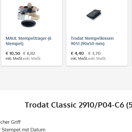
MAUL Stempelträger (6
Trodat Stempelkissen
Stempel)
9051 (90x50 mm)
Dokumentenecht (DIN ISO
€ 10,50
€ 8,82
€ 4,40
€ 3,70
11798)
inkl. MwSt.
exkl. MwSt.
inkl. MwSt.
exkl. MwSt.
Trodat Classic 2910/P04-C6 
cher Griff
er Stempel mit Datum