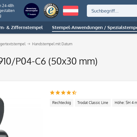
n 24-48h
gestalten
g
m- & Ziffernstempel
Stempel-Anwendungen / Spezialstemp
gertextstempel
Handstempel mit Datum
2910/P04-C6 (50x30 mm)
Rechteckig
Trodat Classic Line
Höhe: SH 4