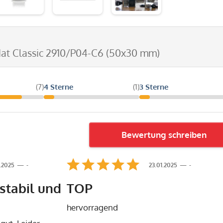
dat Classic 2910/P04-C6 (50x30 mm)
(7)
4 Sterne
(1)
3 Sterne
Bewertung schreiben
.2025
-
23.01.2025
-
stabil und
TOP
hervorragend