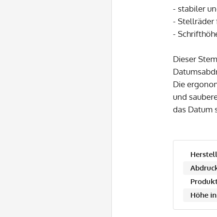
- stabiler 
- Stellräder
- Schrifth
Dieser Stem
Datumsabd
Die ergonom
und saubere
das Datum s
Herstell
Abdruck
Produkt
Höhe in