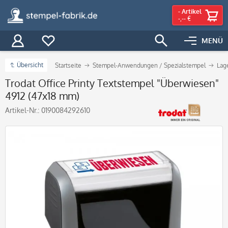
-
Artikel
-,-- €
MENÜ
Übersicht
Startseite
Stempel-Anwendungen / Spezialstempel
Lag
Trodat Office Printy Textstempel "Überwiesen"
4912 (47x18 mm)
Artikel-Nr.:
0190084292610