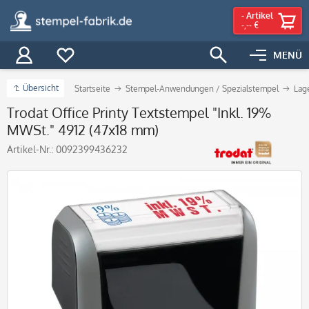
-
Artikel
-,-- €
MENÜ
Übersicht
Startseite
Stempel-Anwendungen / Spezialstempel
Lag
Trodat Office Printy Textstempel "Inkl. 19%
MWSt." 4912 (47x18 mm)
Artikel-Nr.:
0092399436232