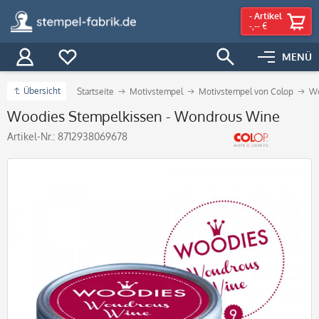
-
Artikel
-,-- €
MENÜ
Übersicht
Startseite
Motivstempel
Motivstempel von Colop
Wo
Woodies Stempelkissen - Wondrous Wine
Artikel-Nr.:
8712938069678