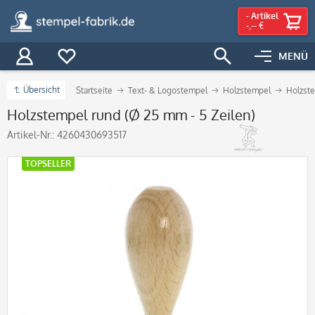
-
Artikel
-,-- €
MENÜ
Übersicht
Startseite
Text- & Logostempel
Holzstempel
Holzst
Holzstempel rund (Ø 25 mm - 5 Zeilen)
Artikel-Nr.:
4260430693517
TOPSELLER