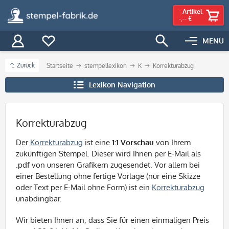
-
Artikel
-,-- €
MENÜ
Zurück
Startseite
stempellexikon
K
Korrekturabzug
Lexikon Navigation
Korrekturabzug
Der
Korrekturabzug
ist eine
1:1 Vorschau
von Ihrem
zukünftigen Stempel. Dieser wird Ihnen per E-Mail als
.pdf von unseren Grafikern zugesendet. Vor allem bei
einer Bestellung ohne fertige Vorlage (nur eine Skizze
oder Text per E-Mail ohne Form) ist ein
Korrekturabzug
unabdingbar.
Wir bieten Ihnen an, dass Sie für einen einmaligen Preis