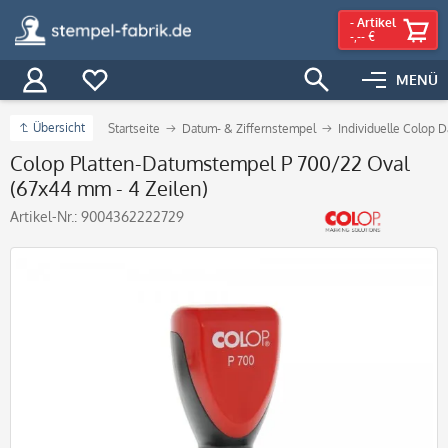
-
Artikel
-,-- €
MENÜ
Übersicht
Startseite
Datum- & Ziffernstempel
Individuelle Colop 
Colop Platten-Datumstempel P 700/22 Oval
(67x44 mm - 4 Zeilen)
Artikel-Nr.:
9004362222729