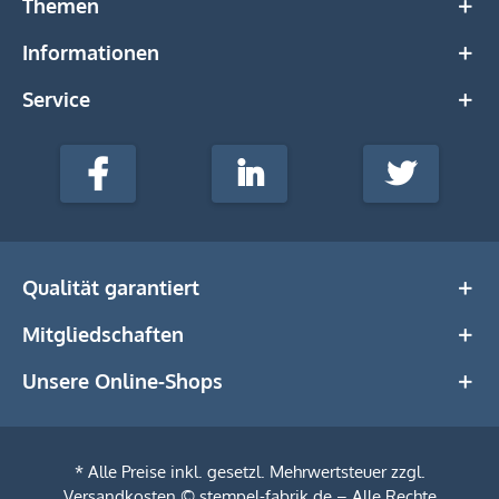
Themen
Informationen
Service
stempel-
fabrik.de
Facebook
LinkedIn
Twitter
@Social
Media
Qualität garantiert
Mitgliedschaften
Unsere Online-Shops
* Alle Preise inkl. gesetzl. Mehrwertsteuer zzgl.
Versandkosten
© stempel-fabrik.de – Alle Rechte