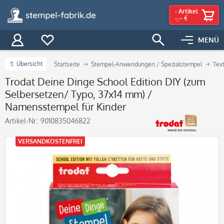
-
Artikel
-,-- €
MENÜ
Übersicht
Startseite
Stempel-Anwendungen / Spezialstempel
Tex
Trodat Deine Dinge School Edition DIY (zum
Selbersetzen/ Typo, 37x14 mm) /
Namensstempel für Kinder
Artikel-Nr.:
9010835046822
VERSANDKOSTENFREI