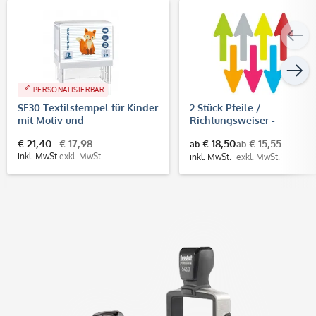
PERSONALISIERBAR
SF30 Textilstempel für Kinder
2 Stück Pfeile /
mit Motiv und
Richtungsweiser -
Personalisierung (47 x 18 mm)
Fußbodenaufkleber
€ 21,40
€ 17,98
€ 18,50
€ 15,55
ab
ab
(Pfeilgröße 400x160 mm)
inkl. MwSt.
exkl. MwSt.
inkl. MwSt.
exkl. MwSt.