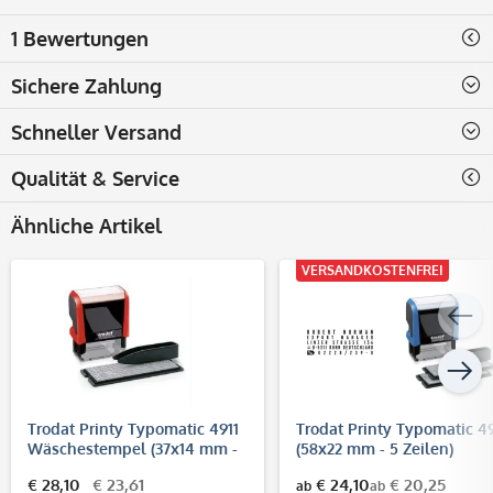
1 Bewertungen
Sichere Zahlung
Schneller Versand
Qualität & Service
Ähnliche Artikel
VERSANDKOSTENFREI
Trodat Printy Typomatic 4911
Trodat Printy Typomatic 4
Wäschestempel (37x14 mm -
(58x22 mm - 5 Zeilen)
3 Zeilen) / Kleiderstempel /
€ 28,10
€ 23,61
€ 24,10
€ 20,25
ab
ab
Textilstempel