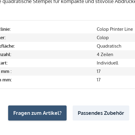
e quadratische Stempel für kompakte und stilvolle Abdruck
linie:
Colop Printer Line
er:
Colop
fläche:
Quadratisch
nzahl:
4 Zeilen
art:
Individuell
 mm :
17
in mm:
17
Fragen zum Artikel?
Passendes Zubehör