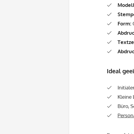
Modell
Stempe
Form:
Q
Abdruc
Textze
Abdruc
Ideal geei
Initial
Kleine
Büro, 
Person