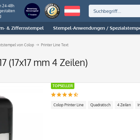
n 24-48h
gestalten
g
m- & Ziffernstempel
Stempel-Anwendungen / Spezialstemp
extstempel von Colop
Printer Line Text
17 (17x17 mm 4 Zeilen)
TOPSELLER
Colop Printer Line
Quadratisch
4 Zeilen
I