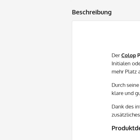
Beschreibung
Der
Colop
P
Initialen od
mehr Platz a
Durch sein
klare und g
Dank des in
zusätzliche
Produktde