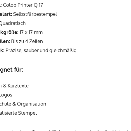
:
Colop
Printer Q 17
lart:
Selbstfärbestempel
uadratisch
kgröße:
17 x 17 mm
ilen:
Bis zu 4 Zeilen
k:
Präzise, sauber und gleichmäßig
gnet für:
en & Kurztexte
 Logos
Schule & Organisation
alisierte Stempel