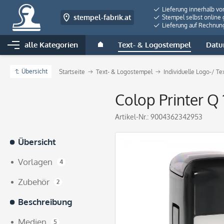
Lieferung innerhalb vo
stempel-fabrik.at
Stempel selbst online 
Lieferung auf Rechnun
alle Kategorien
Text- & Logostempel
Datu
Übersicht
Startseite
Text- & Logostempel
Individuelle Logo-/ T
Colop Printer Q 
Artikel-Nr.:
9004362342953
Übersicht
Vorlagen
4
Zubehör
2
Beschreibung
Medien
5