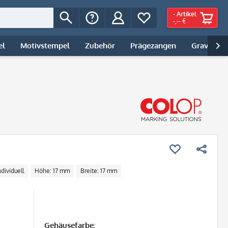
-
Artikel
-,-- €
el
Motivstempel
Zubehör
Prägezangen
Gravur | 

ndividuell
Höhe: 17 mm
Breite: 17 mm
Gehäusefarbe: