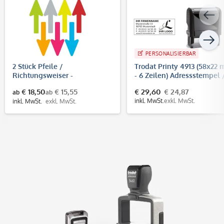
PERSONALISIERBAR
2 Stück Pfeile /
Trodat Printy 4913 (58x22
Richtungsweiser -
- 6 Zeilen) Adressstempel 
Fußbodenaufkleber
Firmenstempel
€ 18,50
€ 15,55
€ 29,60
€ 24,87
ab
ab
(Pfeilgröße 400x160 mm)
inkl. MwSt.
exkl. MwSt.
inkl. MwSt.
exkl. MwSt.