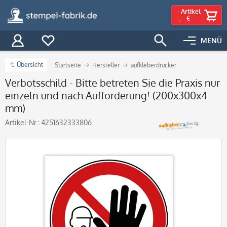
-
Artikel
-,-- €
MENÜ
Übersicht
Startseite
Hersteller
aufkleberdrucker
Verbotsschild - Bitte betreten Sie die Praxis nur
einzeln und nach Aufforderung! (200x300x4
mm)
Artikel-Nr.:
4251632333806