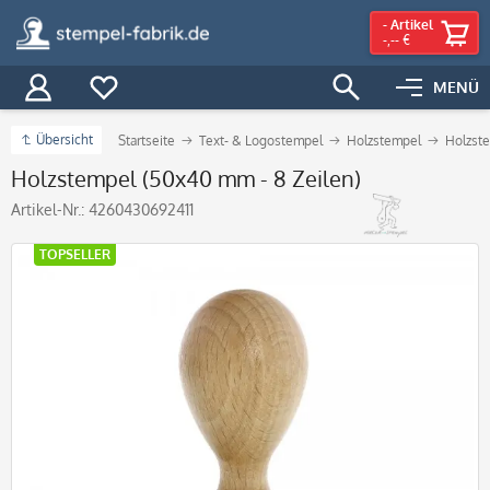
-
Artikel
-,-- €
MENÜ
Übersicht
Startseite
Text- & Logostempel
Holzstempel
Holzste
Holzstempel (50x40 mm - 8 Zeilen)
Artikel-Nr.:
4260430692411
TOPSELLER