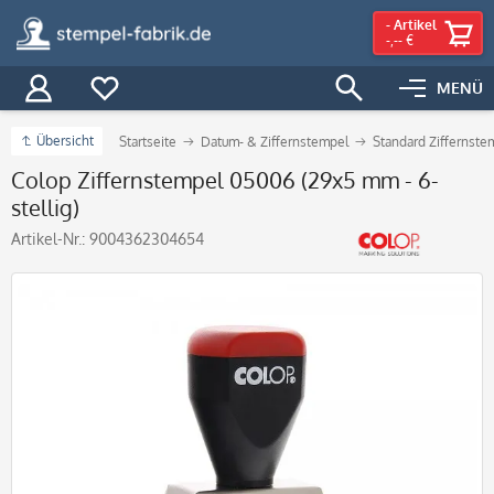
-
Artikel
-,-- €
MENÜ
Übersicht
Startseite
Datum- & Ziffernstempel
Standard Ziffernste
Colop Ziffernstempel 05006 (29x5 mm - 6-
stellig)
Artikel-Nr.:
9004362304654