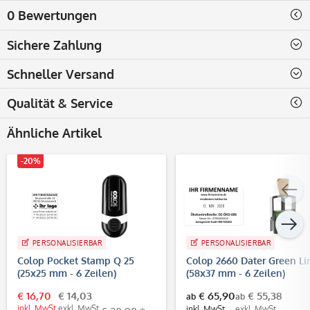
0 Bewertungen
Sichere Zahlung
Schneller Versand
Qualität & Service
Ähnliche Artikel
-20%
PERSONALISIERBAR
PERSONALISIERBAR
Colop Pocket Stamp Q 25
Colop 2660 Dater Green Li
(25x25 mm - 6 Zeilen)
(58x37 mm - 6 Zeilen)
€ 16,70
€ 14,03
€ 65,90
€ 55,38
ab
ab
inkl. MwSt.
exkl. MwSt.
inkl. MwSt.
exkl. MwSt.