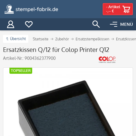
-
Artikel
-,-- €
MENÜ
Übersicht
Startseite
Zubehör
Ersatzstempelkissen
Ersatzkissen
Ersatzkissen Q/12 für Colop Printer Q12
Artikel-Nr.:
9004362377900
TOPSELLER