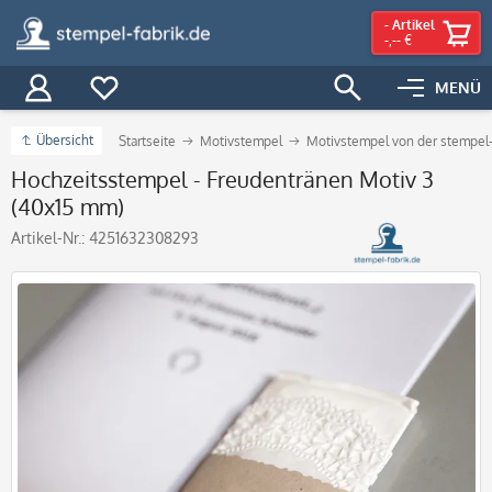
-
Artikel
-,-- €
MENÜ
Übersicht
Startseite
Motivstempel
Motivstempel von der stempel-
Hochzeitsstempel - Freudentränen Motiv 3
(40x15 mm)
Artikel-Nr.:
4251632308293