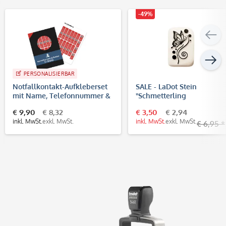
-49%
PERSONALISIERBAR
Notfallkontakt-Aufkleberset
SALE - LaDot Stein
mit Name, Telefonnummer &
"Schmetterling
Adresse, stark haftend (60x13
geschwungen" (2,5 x 5 cm)
€ 9,90
€ 8,32
€ 3,50
€ 2,94
+ 30x13 mm)
Temporärer Tattoo Stempe
inkl. MwSt.
exkl. MwSt.
inkl. MwSt.
exkl. MwSt.
€ 6,95 *