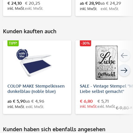
€ 24,10
€ 20,25
€ 28,90
€ 24,29
ab
ab
inkl. MwSt.
exkl. MwSt.
inkl. MwSt.
exkl. MwSt.
Kunden kauften auch
TIPP!
-30%
COLOP MAKE Stempelkissen
SALE - Vintage Stempel "M
dunkelblau (noble blue)
Liebe selbst gemacht"
€ 5,90
€ 4,96
€ 6,80
€ 5,71
ab
ab
inkl. MwSt.
exkl. MwSt.
inkl. MwSt.
exkl. MwSt.
€ 9,80 *
Kunden haben sich ebenfalls angesehen