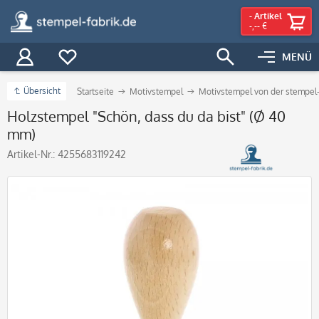
-
Artikel
-,-- €
MENÜ
Übersicht
Startseite
Motivstempel
Motivstempel von der stempel-
Holzstempel "Schön, dass du da bist" (Ø 40
mm)
Artikel-Nr.:
4255683119242