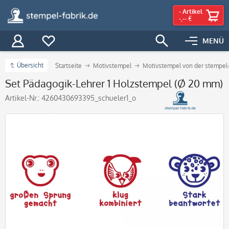
-
Artikel
-,-- €
MENÜ
Übersicht
Startseite
Motivstempel
Motivstempel von der stempel-
Set Pädagogik-Lehrer 1 Holzstempel (Ø 20 mm)
Artikel-Nr.:
4260430693395_schueler1_o