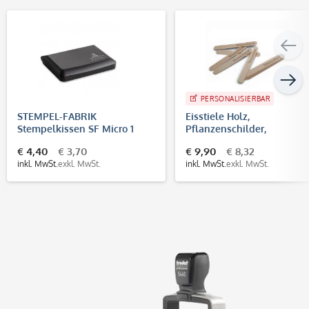
PERSONALISIERBAR
STEMPEL-FABRIK
Eisstiele Holz,
Stempelkissen SF Micro 1
Pflanzenschilder,
(90x50 mm)
Bastelhölzchen mit
€ 4,40
€ 3,70
€ 9,90
€ 8,32
individueller Gravur (10 St
inkl. MwSt.
exkl. MwSt.
inkl. MwSt.
exkl. MwSt.