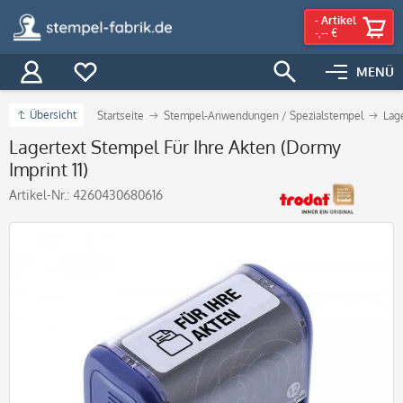
-
Artikel
-,-- €
MENÜ
Übersicht
Startseite
Stempel-Anwendungen / Spezialstempel
Lag
Lagertext Stempel Für Ihre Akten (Dormy
Imprint 11)
Artikel-Nr.:
4260430680616