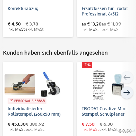
Korrekturabzug
Ersatzkissen für Trodat
Professional 6/512
€ 4,50
€ 3,78
€ 13,20
€ 11,09
ab
ab
inkl. MwSt.
exkl. MwSt.
inkl. MwSt.
exkl. MwSt.
Kunden haben sich ebenfalls angesehen
-21%
PERSONALISIERBAR
Individualisierter
TRODAT Creative Mini
Rollstempel (260x50 mm)
Stempel Schulplaner
€ 453,30
€ 380,92
€ 7,50
€ 6,30
inkl. MwSt.
exkl. MwSt.
inkl. MwSt.
exkl. MwSt.
€ 9,50 *