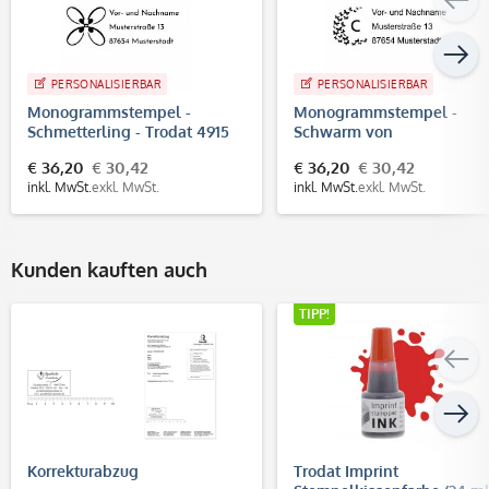
PERSONALISIERBAR
PERSONALISIERBAR
Monogrammstempel -
Monogrammstempel -
Schmetterling - Trodat 4915
Schwarm von
Schmetterlingen - Trodat
€ 36,20
€ 30,42
€ 36,20
€ 30,42
4915
inkl. MwSt.
exkl. MwSt.
inkl. MwSt.
exkl. MwSt.
Kunden kauften auch
TIPP!
Korrekturabzug
Trodat Imprint