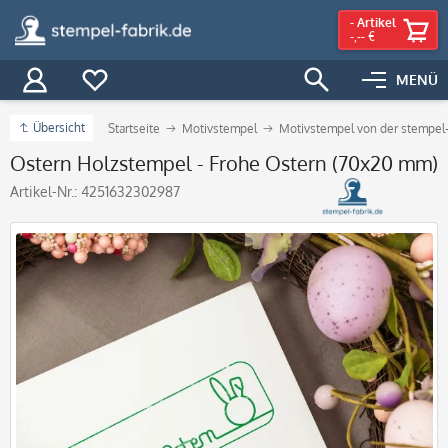
-
Artikel
-,-- €
MENÜ
Übersicht
Startseite
Motivstempel
Motivstempel von der stempel-
Ostern Holzstempel - Frohe Ostern (70x20 mm)
Artikel-Nr.:
4251632302987