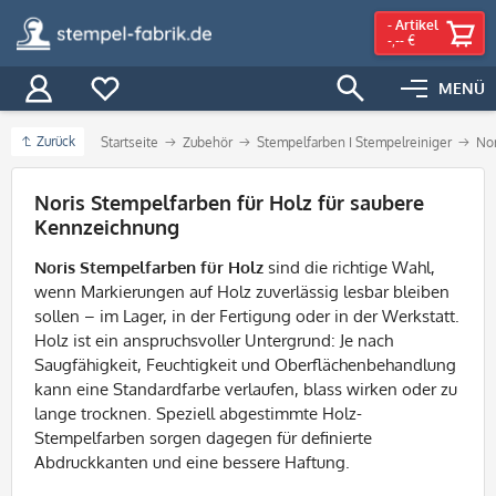
-
Artikel
-,-- €
MENÜ
Zurück
Startseite
Zubehör
Stempelfarben I Stempelreiniger
Nor
Filter
Noris Stempelfarben für Holz für saubere
Kennzeichnung
Noris Stempelfarben für Holz
sind die richtige Wahl,
wenn Markierungen auf Holz zuverlässig lesbar bleiben
sollen – im Lager, in der Fertigung oder in der Werkstatt.
Holz ist ein anspruchsvoller Untergrund: Je nach
Saugfähigkeit, Feuchtigkeit und Oberflächenbehandlung
kann eine Standardfarbe verlaufen, blass wirken oder zu
lange trocknen. Speziell abgestimmte Holz-
Stempelfarben sorgen dagegen für definierte
Abdruckkanten und eine bessere Haftung.