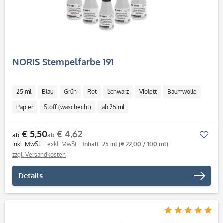
NORIS Stempelfarbe 191
25 ml
Blau
Grün
Rot
Schwarz
Violett
Baumwolle
Papier
Stoff (waschecht)
ab 25 ml
€ 5,50
€ 4,62
Mer
ab
ab
inkl. MwSt.
exkl. MwSt.
Inhalt: 25 ml
(€ 22,00 / 100 ml)
zzgl. Versandkosten
Details