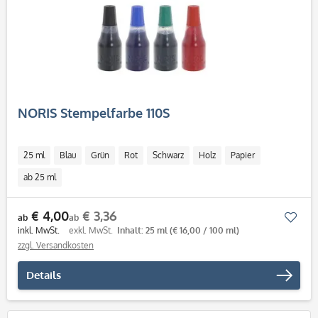
NORIS Stempelfarbe 110S
25 ml
Blau
Grün
Rot
Schwarz
Holz
Papier
ab 25 ml
€ 4,00
€ 3,36
Mer
ab
ab
inkl. MwSt.
exkl. MwSt.
Inhalt: 25 ml
(€ 16,00 / 100 ml)
zzgl. Versandkosten
Details