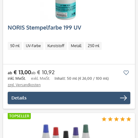
NORIS Stempelfarbe 199 UV
50 ml
UV-Farbe
Kunststoff
Metall
250 ml
€ 13,00
€ 10,92
Mer
ab
ab
inkl. MwSt.
exkl. MwSt.
Inhalt: 50 ml
(€ 26,00 / 100 ml)
zzgl. Versandkosten
Details
TOPSELLER