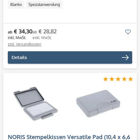
Blanko
Spezialanwendung
€ 34,30
€ 28,82
Mer
ab
ab
inkl. MwSt.
exkl. MwSt.
zzgl. Versandkosten
Details
NORIS Stempelkissen Versatile Pad (10,4 x 6,6