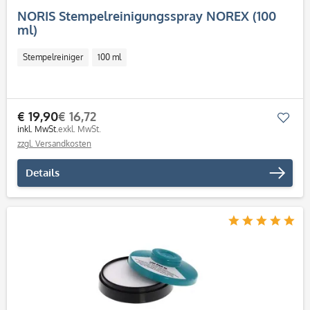
NORIS Stempelreinigungsspray NOREX (100
ml)
Stempelreiniger
100 ml
€ 19,90
€ 16,72
Mer
inkl. MwSt.
exkl. MwSt.
zzgl. Versandkosten
Details