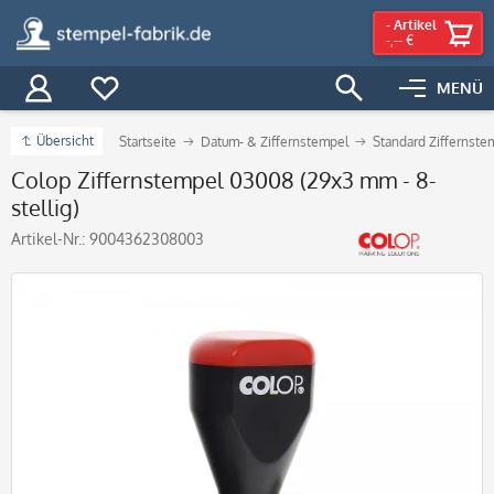
-
Artikel
-,-- €
MENÜ
Übersicht
Startseite
Datum- & Ziffernstempel
Standard Ziffernste
Colop Ziffernstempel 03008 (29x3 mm - 8-
stellig)
Artikel-Nr.:
9004362308003