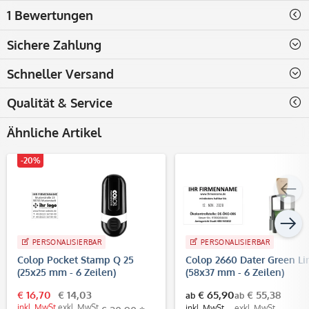
1 Bewertungen
Sichere Zahlung
Schneller Versand
Qualität & Service
Ähnliche Artikel
-20%
PERSONALISIERBAR
PERSONALISIERBAR
Colop Pocket Stamp Q 25
Colop 2660 Dater Green Li
(25x25 mm - 6 Zeilen)
(58x37 mm - 6 Zeilen)
€ 16,70
€ 14,03
€ 65,90
€ 55,38
ab
ab
inkl. MwSt.
exkl. MwSt.
inkl. MwSt.
exkl. MwSt.