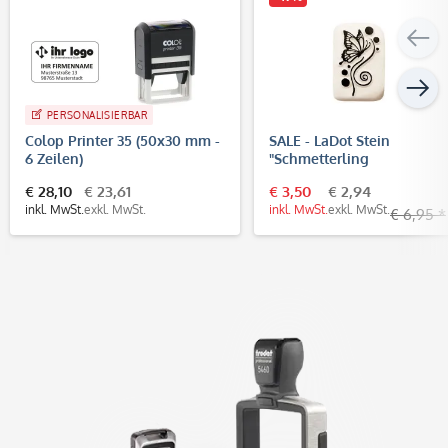
PERSONALISIERBAR
Colop Printer 35 (50x30 mm -
SALE - LaDot Stein
6 Zeilen)
"Schmetterling
geschwungen" (2,5 x 5 cm)
€ 28,10
€ 23,61
€ 3,50
€ 2,94
Temporärer Tattoo Stempe
inkl. MwSt.
exkl. MwSt.
inkl. MwSt.
exkl. MwSt.
€ 6,95 *