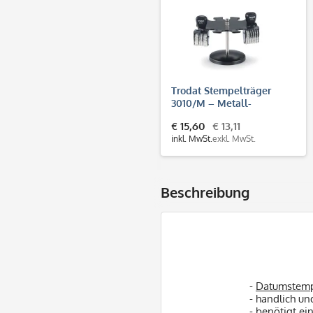
Trodat Stempelträger
3010/M – Metall-
Stempelhalter für 10
€ 15,60
€ 13,11
Handstempel, Ø 14 cm
inkl. MwSt.
exkl. MwSt.
Beschreibung
-
Datumstem
- handlich un
- benötigt ei