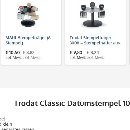
MAUL Stempelträger (6
Trodat Stempelträger
Stempel)
3008 – Stempelhalter aus
Kunststoff für 8
€ 10,50
€ 8,82
€ 9,80
€ 8,24
Handstempel
inkl. MwSt.
exkl. MwSt.
inkl. MwSt.
exkl. MwSt.
Trodat Classic Datumstempel 1
pel
d klein
n separates Kissen