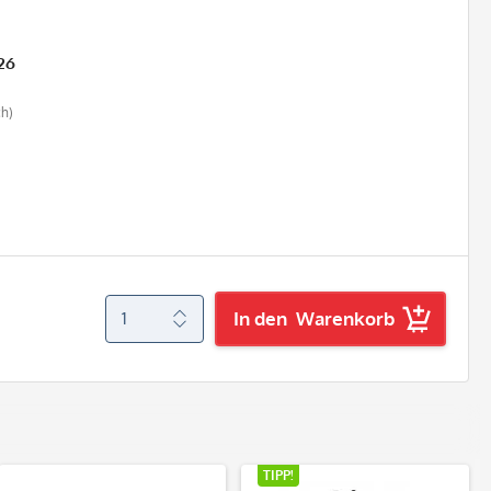
26
ch)
In den
Warenkorb
TIPP!