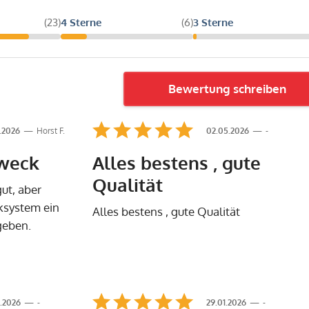
(23)
4 Sterne
(6)
3 Sterne
Bewertung schreiben
.2026
Horst F.
02.05.2026
-
Zweck
Alles bestens , gute
Qualität
gut, aber
ksystem ein
Alles bestens , gute Qualität
geben.
.2026
-
29.01.2026
-