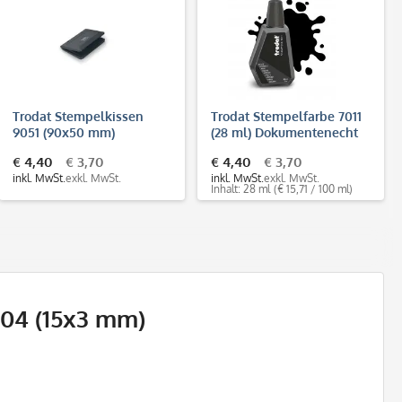
Trodat Stempelkissen
Trodat Stempelfarbe 7011
9051 (90x50 mm)
(28 ml) Dokumentenecht
Dokumentenecht (DIN ISO
DIN ISO 11798
€ 4,40
€ 3,70
€ 4,40
€ 3,70
11798)
inkl. MwSt.
exkl. MwSt.
inkl. MwSt.
exkl. MwSt.
Inhalt: 28 ml
(€ 15,71 / 100 ml)
004 (15x3 mm)