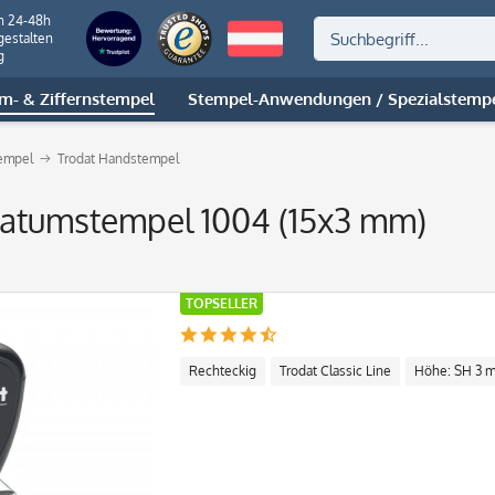
n 24-48h
gestalten
g
m- & Ziffernstempel
Stempel-Anwendungen / Spezialstemp
empel
Trodat Handstempel
Datumstempel 1004 (15x3 mm)
TOPSELLER
Rechteckig
Trodat Classic Line
Höhe: SH 3