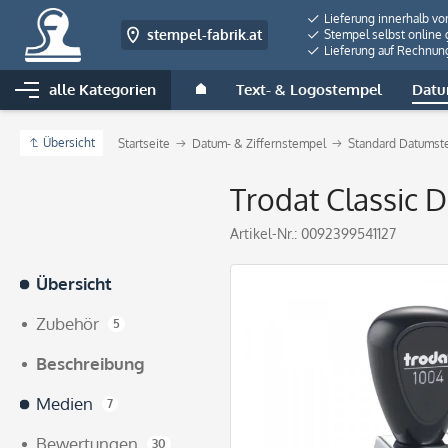
Lieferung innerhalb vo
stempel-fabrik.at
Stempel selbst online 
Lieferung auf Rechnun
alle Kategorien
Text- & Logostempel
Datu
Übersicht
Startseite
Datum- & Ziffernstempel
Standard Datumst
Trodat Classic 
Artikel-Nr.:
0092399541127
Übersicht
Zubehör
5
Beschreibung
Medien
7
Bewertungen
30