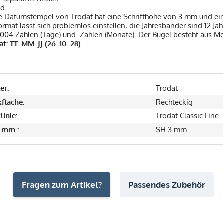
nd
he
Datumstempel
von
Trodat
hat eine Schrifthöhe von 3 mm und ei
mat lässt sich problemlos einstellen, die Jahresbänder sind 12 Ja
004 Zahlen (Tage) und Zahlen (Monate). Der Bügel besteht aus Met
at:
TT. MM. JJ (26. 10. 28)
er:
Trodat
fläche:
Rechteckig
linie:
Trodat Classic Line
 mm :
SH 3 mm
Fragen zum Artikel?
Passendes Zubehör