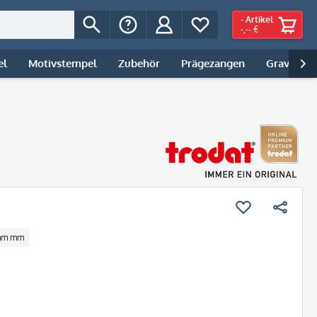
-
Artikel
-,-- €
el
Motivstempel
Zubehör
Prägezangen
Gravur | 

 mm mm