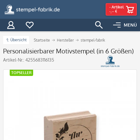
-
Artikel
-,-- €
MENÜ
Übersicht
Startseite
Hersteller
stempel-fabrik
Personalisierbarer Motivstempel (in 6 Größen)
Artikel-Nr.:
4255683116135
TOPSELLER