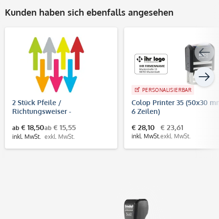
Kunden haben sich ebenfalls angesehen
PERSONALISIERBAR
2 Stück Pfeile /
Colop Printer 35 (50x30 m
Richtungsweiser -
6 Zeilen)
Fußbodenaufkleber
€ 18,50
€ 15,55
€ 28,10
€ 23,61
ab
ab
(Pfeilgröße 400x160 mm)
inkl. MwSt.
exkl. MwSt.
inkl. MwSt.
exkl. MwSt.