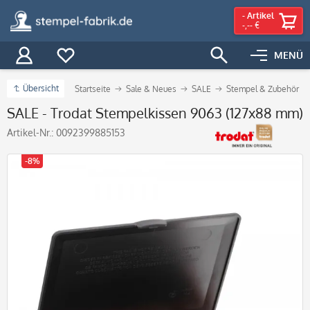
-
Artikel
-,-- €
MENÜ
Übersicht
Startseite
Sale & Neues
SALE
Stempel & Zubehör
SALE - Trodat Stempelkissen 9063 (127x88 mm)
Artikel-Nr.:
0092399885153
-8%