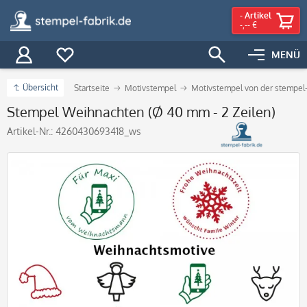
-
Artikel
-,-- €
MENÜ
Übersicht
Startseite
Motivstempel
Motivstempel von der stempel-
Stempel Weihnachten (Ø 40 mm - 2 Zeilen)
Artikel-Nr.:
4260430693418_ws