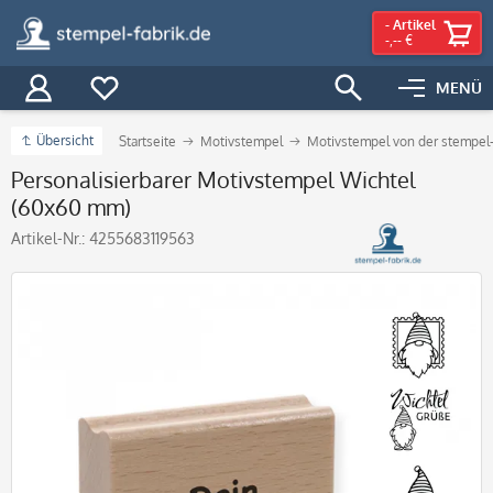
-
Artikel
-,-- €
MENÜ
Übersicht
Startseite
Motivstempel
Motivstempel von der stempel-
Personalisierbarer Motivstempel Wichtel
(60x60 mm)
Artikel-Nr.:
4255683119563